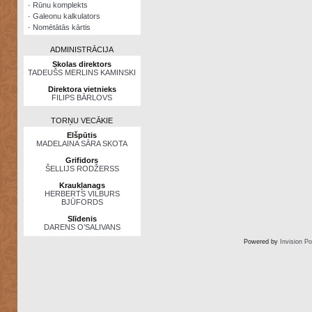
·
Rūnu komplekts
·
Galeonu kalkulators
·
Nomētātās kārtis
ADMINISTRĀCIJA
Skolas direktors
TADEUŠS MERLINS KAMINSKI
Direktora vietnieks
FILIPS BĀRLOVS
TORŅU VECĀKIE
Elšpūtis
MADELAINA SĀRA SKOTA
Grifidors
ŠELLIJS RODŽERSS
Kraukļanags
HERBERTS VILBURS
BJŪFORDS
Slīdenis
DARENS O’SALIVANS
Powered by
Invision P