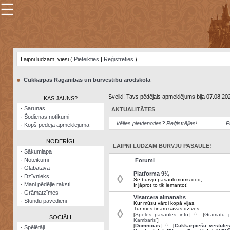
☰
×
Sarunu
pavediens
Laipni lūdzam, viesi (
Pieteikties
|
Reģistrēties
)
Manas
piezīmes
●
Cūkkārpas Raganības un burvestību arodskola
Grāmatzīmes
Sveiki! Tavs pēdējais apmeklējums bija 07.08.20
KAS JAUNS?
Šodienas
·
Sarunas
AKTUALITĀTES
notikumi
·
Šodienas notikumi
Vēlies pievienoties? Reģistrējies!
P
·
Kopš pēdējā apmeklējuma
Laupītāju
karte
NODERĪGI
LAIPNI LŪDZAM BURVJU PASAULĒ!
·
Sākumlapa
·
Noteikumi
Forumi
Visatcera
·
Glabātava
almanahs
Platforma 9¾
◊
·
Dzīvnieks
Še burvju pasauli mums dod,
·
Mani pēdējie raksti
Ir jāprot to tik iemantot!
Arhīvs
·
Grāmatzīmes
Visatcera almanahs
·
Stundu pavedieni
Kur mūsu vārdi kopā vijas,
Tur mēs tinam savas dzīves.
◊
[
Spēles pasaules info
] ♢ [
Grāmatu p
SOCIĀLI
Kambaris”
]
[
Domnīcas
] ♢ [
Cūkkārpiešu vēstule
·
Spēlētāji