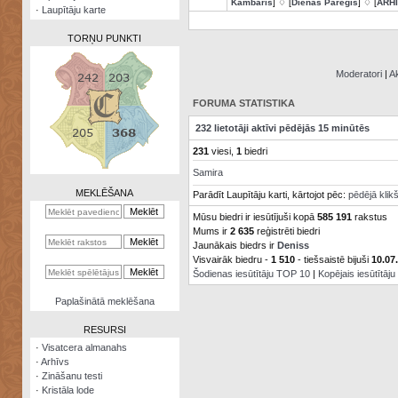
Kambaris
] ♢ [
Dienas Pareģis
] ♢ [
ARH
·
Laupītāju karte
TORŅU PUNKTI
Moderatori
|
Ak
FORUMA STATISTIKA
Zināšanu
232 lietotāji aktīvi pēdējās 15 minūtēs
testi
231
viesi,
1
biedri
Kristāla
Samira
lode
MEKLĒŠANA
Parādīt Laupītāju karti, kārtojot pēc:
pēdējā klik
Rūnu
Mūsu biedri ir iesūtījuši kopā
585 191
rakstus
komplekts
Mums ir
2 635
reģistrēti biedri
Jaunākais biedrs ir
Deniss
Galeonu
Visvairāk biedru -
1 510
- tiešsaistē bijuši
10.07
kalkulators
Šodienas iesūtītāju TOP 10
|
Kopējais iesūtītāj
Nomētātās
Paplašinātā meklēšana
kārtis
RESURSI
·
Visatcera almanahs
·
Arhīvs
·
Zināšanu testi
·
Kristāla lode