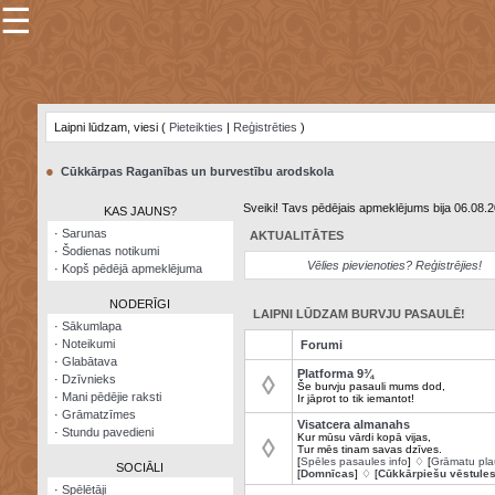
☰
×
Sarunu
pavediens
Laipni lūdzam, viesi (
Pieteikties
|
Reģistrēties
)
Manas
piezīmes
●
Cūkkārpas Raganības un burvestību arodskola
Grāmatzīmes
Sveiki! Tavs pēdējais apmeklējums bija 06.08.
KAS JAUNS?
Šodienas
·
Sarunas
AKTUALITĀTES
notikumi
·
Šodienas notikumi
Vēlies pievienoties? Reģistrējies!
·
Kopš pēdējā apmeklējuma
Laupītāju
karte
NODERĪGI
LAIPNI LŪDZAM BURVJU PASAULĒ!
·
Sākumlapa
·
Noteikumi
Forumi
Visatcera
·
Glabātava
almanahs
Platforma 9¾
◊
·
Dzīvnieks
Še burvju pasauli mums dod,
·
Mani pēdējie raksti
Ir jāprot to tik iemantot!
Arhīvs
·
Grāmatzīmes
Visatcera almanahs
·
Stundu pavedieni
Kur mūsu vārdi kopā vijas,
◊
Tur mēs tinam savas dzīves.
[
Spēles pasaules info
] ♢ [
Grāmatu pla
SOCIĀLI
[
Domnīcas
] ♢ [
Cūkkārpiešu vēstule
·
Spēlētāji