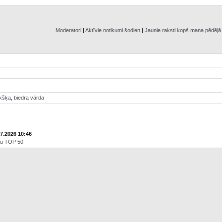
Moderatori
|
Aktīvie notikumi šodien
|
Jaunie raksti kopš mana pēdēj
ikšķa
,
biedra vārda
07.2026 10:46
āju TOP 50