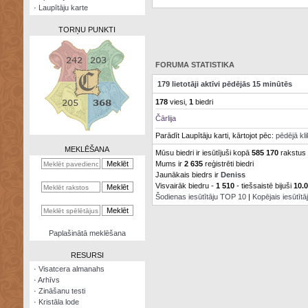
·
Laupītāju karte
TORŅU PUNKTI
FORUMA STATISTIKA
179 lietotāji aktīvi pēdējās 15 minūtēs
Zināšanu
178
viesi,
1
biedri
testi
Čārlija
Kristāla
Parādīt Laupītāju karti, kārtojot pēc:
pēdējā kl
lode
MEKLĒŠANA
Mūsu biedri ir iesūtījuši kopā
585 170
rakstus
Mums ir
2 635
reģistrēti biedri
Rūnu
komplekts
Jaunākais biedrs ir
Deniss
Visvairāk biedru -
1 510
- tiešsaistē bijuši
10.
Šodienas iesūtītāju TOP 10
|
Kopējais iesūtīt
Galeonu
kalkulators
Nomētātās
Paplašinātā meklēšana
kārtis
RESURSI
·
Visatcera almanahs
·
Arhīvs
·
Zināšanu testi
·
Kristāla lode