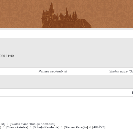
2026 11:40
Pirmais septembris!
Skolas avīze “B
ukti
] ♢ [
Skolas avīze “Bubuļu Kambaris”
]
s
] ♢ [
Citas vēstules
] ♢ [
Bubuļu Kambaris
] ♢ [
Dienas Pareģis
] ♢ [
ARHĪVS
]