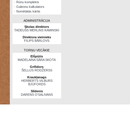
·
Rūnu komplekts
·
Galeonu kalkulators
·
Nomētātās kārtis
ADMINISTRĀCIJA
Skolas direktors
TADEUŠS MERLINS KAMINSKI
Direktora vietnieks
FILIPS BĀRLOVS
TORŅU VECĀKIE
Elšpūtis
MADELAINA SĀRA SKOTA
Grifidors
ŠELLIJS RODŽERSS
Kraukļanags
HERBERTS VILBURS
BJŪFORDS
Slīdenis
DARENS O’SALIVANS