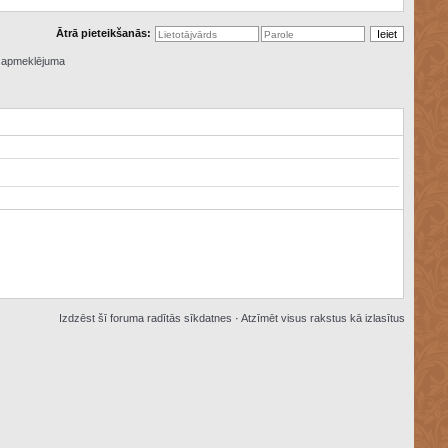
Ātrā pieteikšanās:
ā apmeklējuma
Izdzēst šī foruma radītās sīkdatnes
·
Atzīmēt visus rakstus kā izlasītus