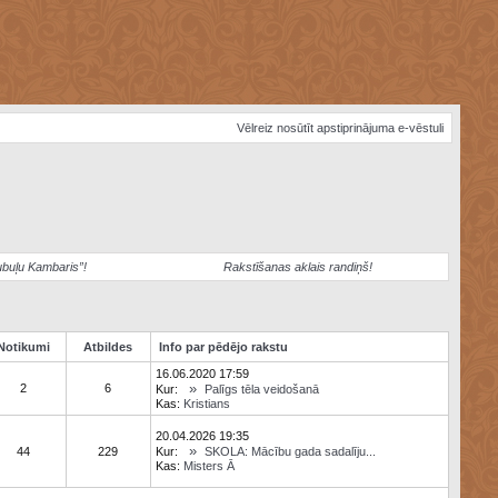
Vēlreiz nosūtīt apstiprinājuma e-vēstuli
ubuļu Kambaris”!
Rakstīšanas aklais randiņš!
Notikumi
Atbildes
Info par pēdējo rakstu
16.06.2020 17:59
»
2
6
Kur:
Palīgs tēla veidošanā
Kas:
Kristians
20.04.2026 19:35
»
44
229
Kur:
SKOLA: Mācību gada sadalīju...
Kas:
Misters Ā