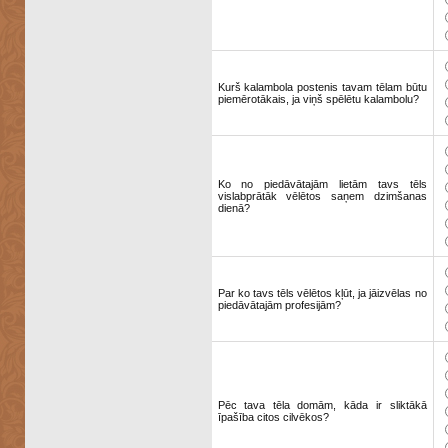
Kurš kalambola postenis tavam tēlam būtu
piemērotākais, ja viņš spēlētu kalambolu?
Ko no piedāvātajām lietām tavs tēls
vislabprātāk vēlētos saņem dzimšanas
dienā?
Par ko tavs tēls vēlētos kļūt, ja jāizvēlas no
piedāvātajām profesijām?
Pēc tava tēla domām, kāda ir sliktākā
īpašība citos cilvēkos?