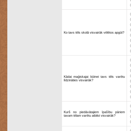
Ko tavs tēls skolā visvairāk vēlētos apgūt?
Kādai maģiskajai būtnei tavs tēls varētu
līdzināties visvairāk?
Kurš no piedāvātajiem īpašību pāriem
tavam tēlam varētu atbilst visvairāk?