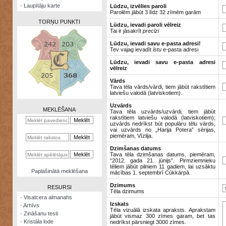
·
Laupītāju karte
Lūdzu, izvēlies paroli
Parolēm jābūt 3 līdz 32 zīmēm garām
TORŅU PUNKTI
Lūdzu, ievadi paroli vēlreiz
Tai ir jāsakrīt
precīzi
Lūdzu, ievadi savu e-pasta adresi!
Tev vajag ievadīt
īstu
e-pasta adresi
Lūdzu, ievadi savu e-pasta adresi
vēlreiz
Zināšanu
testi
Vārds
Tava tēla vārds/vārdi, tiem jābūt rakstītiem
latviešu valodā (latviskotiem).
Kristāla
lode
Uzvārds
MEKLĒŠANA
Tava tēla uzvārds/uzvārdi, tiem jābūt
rakstītiem latviešu valodā (latviskotiem);
Rūnu
uzvārds nedrīkst būt populāru tēlu vārds,
komplekts
vai uzvārds no „Harija Potera” sērijas,
piemēram, Vīzlija.
Galeonu
Dzimšanas datums
kalkulators
Tava tēla dzimšanas datums, piemēram,
“2012. gada 21. jūnijs”. Pirmziemnieku
tēliem jābūt pilniem 11 gadiem, lai uzsāktu
Nomētātās
Paplašinātā meklēšana
mācības 1. septembrī Cūkkārpā.
kārtis
Dzimums
RESURSI
Tēla dzimums
·
Visatcera almanahs
Izskats
·
Arhīvs
Tēla vizuālā izskata apraksts. Aprakstam
·
Zināšanu testi
jābūt vismaz 300 zīmes garam, bet tas
·
Kristāla lode
nedrīkst pārsniegt 3000 zīmes.