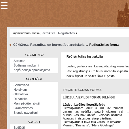
☰
×
Sarunu
pavediens
Laipni lūdzam, viesi (
Pieteikties
|
Reģistrēties
)
Manas
piezīmes
●
Cūkkārpas Raganības un burvestību arodskola
→ Reģistrācijas forma
Grāmatzīmes
KAS JAUNS?
Reģistrācijas instrukcija
Šodienas
·
Sarunas
notikumi
·
Šodienas notikumi
Lūdzu, pārliecinies, ka aizpildi pilnīgi visus 
·
Kopš pēdējā apmeklējuma
Pēc reģistrācijas uz tevis norādīto e-pasta 
Laupītāju
noklikšķināt uz saites šajā e-pastā.
karte
NODERĪGI
·
Sākumlapa
·
Noteikumi
REĢISTRĀCIJAS FORMA
Visatcera
·
Glabātava
almanahs
LŪDZU, AIZPILDI FORMU PILNĪGI!
·
Dzīvnieks
·
Mani pēdējie raksti
Arhīvs
Lūdzu, izvēlies lietotājvārdu
·
Grāmatzīmes
Lietotājvārdam jābūt 3 līdz 32 zīmēm
garam, tas nedrīkst saturēt ciparus vai
·
Stundu pavedieni
burtus, kas nav latviešu valodas alfabētā.
Atļautas ir atstarpes starp vārdiem.
SOCIĀLI
Lietotājvārds ir tava tēla vārds un uzvārds!
Piemēri: “Kristians”, “Flēra Goldinga”.
·
Spēlētāji