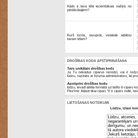
Kāds ir tava tēla iecienītākais našķis no
piedāvātajiem?
Kurš tornis, tavuprāt, vislabāk atbilstu
tavam tēlam?
DROŠĪBAS KODA APSTIPRINĀŠANA
Tavs unikālais drošības kods
Ja Tu nekādus ciparus neredzi, vai ir redzami
lūdzu, sazinies ar foruma administratoru, lai pro
Apstiprini drošības kodu
lūdzu, ievadi attēla formātā uzrādīto 6-ciparu k
Piezīme: Atļauti tikai cipari; '0' ir cipars nulle, ne
LIETOŠANAS NOTEIKUMI
Lūdzu, izlasi not