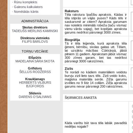
·
Rūnu komplekts
·
Galeonu kalkulators
Raksturs
·
Nomētātās kārtis
Tēla rakstura īpašību apraksts. Kādas ir
tēla stiprās un vājās puses? Kāds tēls ir
ADMINISTRĀCIJA
saskarsmē ar citiem? Apraksta garumam
nav noteikts minimālā robeža (taču vismaz
Skolas direktors
vienu vārdu vajag), bet kopējais apraksta
TADEUŠS MERLINS KAMINSKI
garums nedrīkst pārsniegt 3000 zīmes.
Direktora vietnieks
Biogrāfija
FILIPS BĀRLOVS
Tā ir tēla leģenda, kurā apraksta tēla
ģimeni, bērnību, skolas gaitas utt. Tēlam,
lai uzsāktu mācības Cūkkārpā, jābūt
TORŅU VECĀKIE
pilniem 11 gadiem. Aprakstam jābūt vismaz
Elšpūtis
300 zīmes garam, bet tas nedrīkst
MADELAINA SĀRA SKOTA
pārsniegt 3000 rakstzīmes.
Grifidors
Zizlis
ŠELLIJS RODŽERSS
Te norādi no kādiem materiāliem veidotu
burvju zizli lieto tavs tēls. Zizli veido koks,
Kraukļanags
maģiska materiāla serde. Zižļa garumu
HERBERTS VILBURS
izvēlies no 9 līdz 14 collām. Zižļa apraksta
BJŪFORDS
garums nevar pārsniegt 200 rakstzīmes.
Slīdenis
DARENS O’SALIVANS
ŠĶIRMICES ANKETA
Kāda varētu būt tava tēla labāk pavadītā
nedēļas nogale?