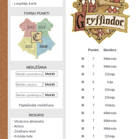
·
Laupītāju karte
TORŅU PUNKTI
Zināšanu
testi
Punkti
Skolēns
■
7
Mildreda
Kristāla
lode
■
7
Mildreda
MEKLĒŠANA
■
7
Džinija
Rūnu
komplekts
■
6
Izija
■
Galeonu
7
Džinija
kalkulators
■
7
Džinija
Nomētātās
■
Paplašinātā meklēšana
7
Violeta
kārtis
■
7
Mildreda
RESURSI
■
7
Mildreda
·
Visatcera almanahs
·
Arhīvs
■
7
Mildreda
·
Zināšanu testi
■
·
Kristāla lode
7
Džinija