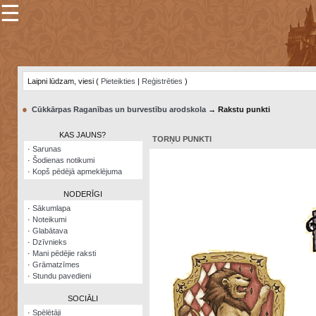
☰
×
Sarunu
pavediens
Laipni lūdzam, viesi (
Pieteikties
|
Reģistrēties
)
Manas
piezīmes
●
Cūkkārpas Raganības un burvestību arodskola
→ Rakstu punkti
Grāmatzīmes
KAS JAUNS?
TORŅU PUNKTI
Šodienas
·
Sarunas
notikumi
·
Šodienas notikumi
·
Kopš pēdējā apmeklējuma
Laupītāju
karte
NODERĪGI
·
Sākumlapa
·
Noteikumi
Visatcera
·
Glabātava
almanahs
·
Dzīvnieks
·
Mani pēdējie raksti
Arhīvs
·
Grāmatzīmes
·
Stundu pavedieni
SOCIĀLI
·
Spēlētāji