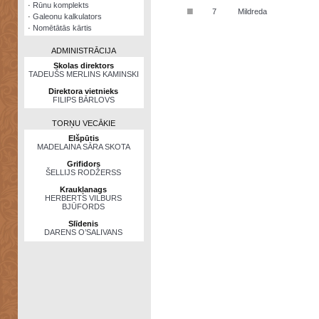
·
Rūnu komplekts
■
7
Mildreda
·
Galeonu kalkulators
·
Nomētātās kārtis
ADMINISTRĀCIJA
Skolas direktors
TADEUŠS MERLINS KAMINSKI
Direktora vietnieks
FILIPS BĀRLOVS
TORŅU VECĀKIE
Elšpūtis
MADELAINA SĀRA SKOTA
Grifidors
ŠELLIJS RODŽERSS
Kraukļanags
HERBERTS VILBURS
BJŪFORDS
Slīdenis
DARENS O’SALIVANS