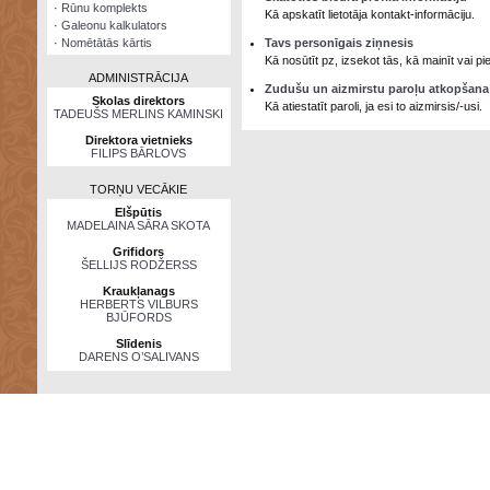
·
Rūnu komplekts
Kā apskatīt lietotāja kontakt-informāciju.
·
Galeonu kalkulators
·
Nomētātās kārtis
Tavs personīgais ziņnesis
Kā nosūtīt pz, izsekot tās, kā mainīt vai 
ADMINISTRĀCIJA
Zudušu un aizmirstu paroļu atkopšana
Skolas direktors
Kā atiestatīt paroli, ja esi to aizmirsis/-usi.
TADEUŠS MERLINS KAMINSKI
Direktora vietnieks
FILIPS BĀRLOVS
TORŅU VECĀKIE
Elšpūtis
MADELAINA SĀRA SKOTA
Grifidors
ŠELLIJS RODŽERSS
Kraukļanags
HERBERTS VILBURS
BJŪFORDS
Slīdenis
DARENS O’SALIVANS