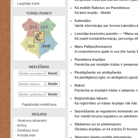
·
Laupītāju karte
Kā meklēt Rakstus un Pavedienus
Kā lietot iespēju - Meklēt
TORŅU PUNKTI
Kalendārs
Vairāk informācijas par foruma kalendāra i
Lietotāja kontroles panelis — “Mana v
Kā mainīt kontaktinformāciju, personīgo in
Zināšanu
Mans Palīgs(Asistants)
testi
A comprehensive guide to use this handy lit
Kristāla
Pavediena Iespējas
lode
Pamācība par iespējām kādas ir pieejamas
MEKLĒŠANA
Pieslēgšanās un atslēgšanās
Rūnu
Kā pieslēgties(Login) un atslēgties(Logout
komplekts
Raksti
Galeonu
Pamācība ar iespējām kādas ir piejamas rak
kalkulators
Reģistrācijas labumi
Kā reģistrēties un kādas iespējas nāk klāt r
Nomētātās
Paplašinātā meklēšana
kārtis
Sazināšanās ar regulatoru komandu un
RESURSI
Kur meklēt foruma regulatoru un administr
·
Visatcera almanahs
Sīkdatnes un to pielietojums
·
Arhīvs
Sīkdatņu iespējas un kā izdzēst šī foruma 
·
Zināšanu testi
·
Kristāla lode
Skatoties biedra profila informāciju