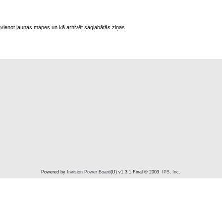
pievienot jaunas mapes un kā arhivēt saglabātās ziņas.
Powered by
Invision Power Board
(U) v1.3.1 Final © 2003
IPS, Inc.