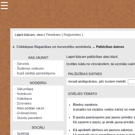
☰
×
Sarunu
pavediens
Laipni lūdzam, viesi (
Pieteikties
|
Reģistrēties
)
Manas
piezīmes
●
Cūkkārpas Raganības un burvestību arodskola
→ Palīdzības datnes
Grāmatzīmes
Laipni lūdzam palīdzības datu bāzē.
KAS JAUNS?
Šodienas
·
Sarunas
Izvēlies kādu no virsrakstiem, lai uzzinātu vai
notikumi
·
Šodienas notikumi
·
Kopš pēdējā apmeklējuma
PALĪDZĪBAS DATNES
Laupītāju
karte
Ievadi atslēgvārdus, pēc kuriem meklēt
NODERĪGI
·
Sākumlapa
·
Noteikumi
IZVĒLIES TEMATU
Visatcera
·
Glabātava
almanahs
·
Dzīvnieks
Biedru saraksts
·
Mani pēdējie raksti
Arhīvs
Izskaidro kā visādos veidos kārtot un mekl
·
Grāmatzīmes
E-pasta paziņojums par jaunu privāto 
·
Stundu pavedieni
Kā saņemt e-pastu, ja atnāk jauna privātā 
SOCIĀLI
Kā apskatīt aktīvos un jaunos rakstus
·
Spēlētāji
kā apskatīt visus pavedienus kuros ir jau