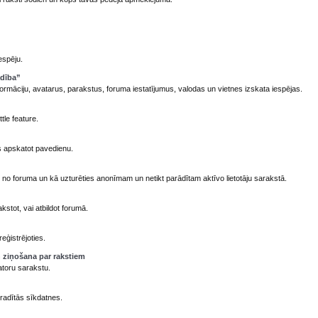
espēju.
adība”
formāciju, avatarus, parakstus, foruma iestatījumus, valodas un vietnes izskata iespējas.
tle feature.
 apskatot pavedienu.
) no foruma un kā uzturēties anonīmam un netikt parādītam aktīvo lietotāju sarakstā.
stot, vai atbildot forumā.
eģistrējoties.
 ziņošana par rakstiem
atoru sarakstu.
radītās sīkdatnes.