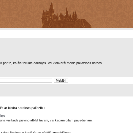
rāk par to, kā šis forums darbojas. Vai vienkārši meklē palīdzības datnēs
ēt ar biedra saraksta palīdzību.
ziņu
ziņa vai kāds pievino atbildi tavam, vai kādam citam pavedienam.
ni raksti šodien un kopš tāvas pēdējā apmeklējuma.