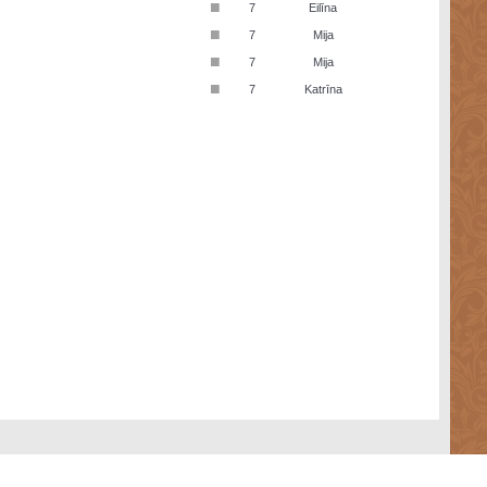
■
7
Eilīna
■
7
Mija
■
7
Mija
■
7
Katrīna