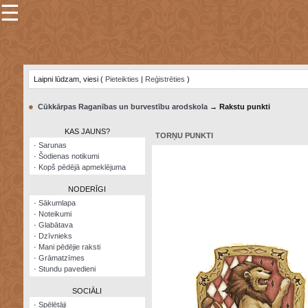
☰
×
Sarunu
pavediens
Laipni lūdzam, viesi (
Pieteikties
|
Reģistrēties
)
Manas
piezīmes
●
Cūkkārpas Raganības un burvestību arodskola
→ Rakstu punkti
Grāmatzīmes
KAS JAUNS?
TORŅU PUNKTI
Šodienas
·
Sarunas
notikumi
·
Šodienas notikumi
·
Kopš pēdējā apmeklējuma
Laupītāju
karte
NODERĪGI
·
Sākumlapa
·
Noteikumi
Visatcera
·
Glabātava
almanahs
·
Dzīvnieks
·
Mani pēdējie raksti
Arhīvs
·
Grāmatzīmes
·
Stundu pavedieni
SOCIĀLI
·
Spēlētāji