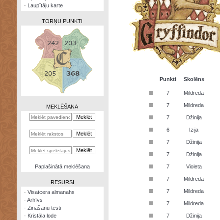
·
Laupītāju karte
TORŅU PUNKTI
Zināšanu
testi
Punkti
Skolēns
■
7
Mildreda
Kristāla
lode
■
7
Mildreda
MEKLĒŠANA
■
7
Džinija
Rūnu
komplekts
■
6
Izija
■
Galeonu
7
Džinija
kalkulators
■
7
Džinija
Nomētātās
■
Paplašinātā meklēšana
7
Violeta
kārtis
■
7
Mildreda
RESURSI
■
7
Mildreda
·
Visatcera almanahs
·
Arhīvs
■
7
Mildreda
·
Zināšanu testi
■
·
Kristāla lode
7
Džinija