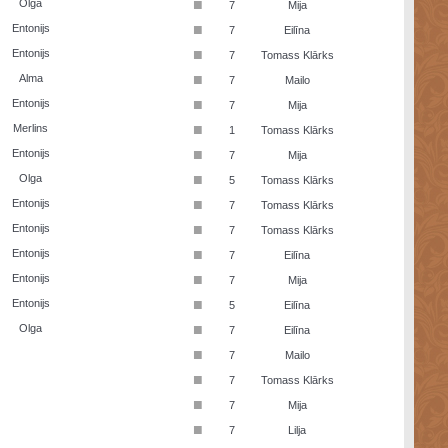
■
Olga
7
Mija
■
Entonijs
7
Eilīna
■
Entonijs
7
Tomass Klārks
■
Alma
7
Mailo
■
Entonijs
7
Mija
■
Merlins
1
Tomass Klārks
■
Entonijs
7
Mija
■
Olga
5
Tomass Klārks
■
Entonijs
7
Tomass Klārks
■
Entonijs
7
Tomass Klārks
■
Entonijs
7
Eilīna
■
Entonijs
7
Mija
■
Entonijs
5
Eilīna
■
Olga
7
Eilīna
■
7
Mailo
■
7
Tomass Klārks
■
7
Mija
■
7
Lilja