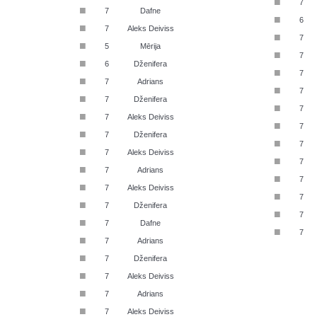
■
7
■
7
Dafne
■
6
■
7
Aleks Deiviss
■
7
■
5
Mērija
■
7
■
6
Dženifera
■
7
■
7
Adrians
■
7
■
7
Dženifera
■
7
■
7
Aleks Deiviss
■
7
■
7
Dženifera
■
7
■
7
Aleks Deiviss
■
7
■
7
Adrians
■
7
■
7
Aleks Deiviss
■
7
■
7
Dženifera
■
7
■
7
Dafne
■
7
■
7
Adrians
■
7
Dženifera
■
7
Aleks Deiviss
■
7
Adrians
■
7
Aleks Deiviss