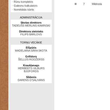
·
Rūnu komplekts
■
7
Mildreda
·
Galeonu kalkulators
·
Nomētātās kārtis
ADMINISTRĀCIJA
Skolas direktors
TADEUŠS MERLINS KAMINSKI
Direktora vietnieks
FILIPS BĀRLOVS
TORŅU VECĀKIE
Elšpūtis
MADELAINA SĀRA SKOTA
Grifidors
ŠELLIJS RODŽERSS
Kraukļanags
HERBERTS VILBURS
BJŪFORDS
Slīdenis
DARENS O’SALIVANS