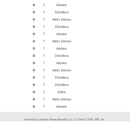
■
7
Adrians
■
7
Dženifera
■
7
Aleks Deiviss
■
7
Dženifera
■
7
Adrians
■
7
Aleks Deiviss
■
7
Adrians
■
7
Dženifera
■
7
Adrians
■
7
Aleks Deiviss
■
7
Dženifera
■
7
Dženifera
■
7
Dafne
■
7
Aleks Deiviss
■
7
Adrians
Powered by
Invision Power Board
(U) v1.3.1 Final © 2003
IPS, Inc.