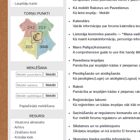
·
Laupītāju karte
Kā meklēt Rakstus un Pavedienus
Kā lietot iespēju - Meklēt
TORŅU PUNKTI
Kalendārs
Vairāk informācijas par foruma kalendāra ies
Lietotāja kontroles panelis — “Mana vad
Kā mainīt kontaktinformāciju, personīgo info
Zināšanu
Mans Palīgs(Asistants)
testi
A comprehensive guide to use this handy littl
Kristāla
Pavediena Iespējas
lode
Pamācība par iespējām kādas ir pieejamas 
MEKLĒŠANA
Pieslēgšanās un atslēgšanās
Rūnu
Kā pieslēgties(Login) un atslēgties(Logout) 
komplekts
Raksti
Galeonu
Pamācība ar iespējām kādas ir piejamas rakst
kalkulators
Reģistrācijas labumi
Kā reģistrēties un kādas iespējas nāk klāt reģ
Nomētātās
Paplašinātā meklēšana
kārtis
Sazināšanās ar regulatoru komandu un z
RESURSI
Kur meklēt foruma regulatoru un administrat
·
Visatcera almanahs
Sīkdatnes un to pielietojums
·
Arhīvs
Sīkdatņu iespējas un kā izdzēst šī foruma r
·
Zināšanu testi
·
Kristāla lode
Skatoties biedra profila informāciju