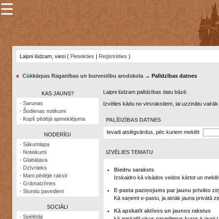
☰
×
Sarunu
pavediens
Laipni lūdzam, viesi (
Pieteikties
|
Reģistrēties
)
Manas
piezīmes
●
Cūkkārpas Raganības un burvestību arodskola
→ Palīdzības datnes
Grāmatzīmes
Laipni lūdzam palīdzības datu bāzē.
KAS JAUNS?
Šodienas
·
Sarunas
Izvēlies kādu no virsrakstiem, lai uzzinātu vairā
notikumi
·
Šodienas notikumi
·
Kopš pēdējā apmeklējuma
PALĪDZĪBAS DATNES
Laupītāju
karte
Ievadi atslēgvārdus, pēc kuriem meklēt
NODERĪGI
·
Sākumlapa
·
Noteikumi
IZVĒLIES TEMATU
Visatcera
·
Glabātava
almanahs
·
Dzīvnieks
Biedru saraksts
·
Mani pēdējie raksti
Arhīvs
Izskaidro kā visādos veidos kārtot un meklēt
·
Grāmatzīmes
E-pasta paziņojums par jaunu privāto zi
·
Stundu pavedieni
Kā saņemt e-pastu, ja atnāk jauna privātā zi
SOCIĀLI
Kā apskatīt aktīvos un jaunos rakstus
·
Spēlētāji
kā apskatīt visus pavedienus kuros ir jauni