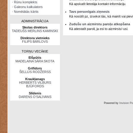
·
Rūnu komplekts
Kā apskatīt lietotāja kontakt-informāciju.
·
Galeonu kalkulators
·
Nomētātās kārtis
Tavs personīgais ziņnesis
Kā nosūtīt pz, izsekot tās, kā mainīt vai pi
ADMINISTRĀCIJA
Zudušu un aizmirstu paroļu atkopšana
Skolas direktors
Kā atiestatīt paroli, ja esi to aizmirsis/-usi.
TADEUŠS MERLINS KAMINSKI
Direktora vietnieks
FILIPS BĀRLOVS
TORŅU VECĀKIE
Elšpūtis
MADELAINA SĀRA SKOTA
Grifidors
ŠELLIJS RODŽERSS
Kraukļanags
HERBERTS VILBURS
BJŪFORDS
Slīdenis
DARENS O’SALIVANS
Powered by
Invision P