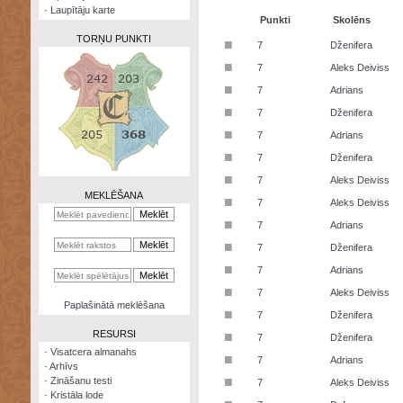
·
Laupītāju karte
Punkti
Skolēns
TORŅU PUNKTI
■
7
Dženifera
■
7
Aleks Deiviss
■
7
Adrians
■
7
Dženifera
Zināšanu
■
7
Adrians
testi
■
7
Dženifera
Kristāla
■
7
Aleks Deiviss
lode
MEKLĒŠANA
■
7
Aleks Deiviss
Rūnu
■
7
Adrians
komplekts
■
7
Dženifera
Galeonu
■
7
Adrians
kalkulators
■
7
Aleks Deiviss
Nomētātās
Paplašinātā meklēšana
■
kārtis
7
Dženifera
RESURSI
■
7
Dženifera
·
Visatcera almanahs
■
7
Adrians
·
Arhīvs
■
·
Zināšanu testi
7
Aleks Deiviss
·
Kristāla lode