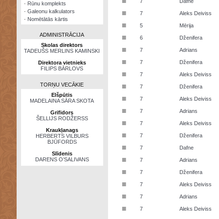
■
7
Dafne
·
Rūnu komplekts
·
Galeonu kalkulators
■
7
Aleks Deiviss
·
Nomētātās kārtis
■
5
Mērija
ADMINISTRĀCIJA
■
6
Dženifera
Skolas direktors
■
7
Adrians
TADEUŠS MERLINS KAMINSKI
■
7
Dženifera
Direktora vietnieks
FILIPS BĀRLOVS
■
7
Aleks Deiviss
TORŅU VECĀKIE
■
7
Dženifera
Elšpūtis
■
7
Aleks Deiviss
MADELAINA SĀRA SKOTA
■
7
Adrians
Grifidors
ŠELLIJS RODŽERSS
■
7
Aleks Deiviss
Kraukļanags
■
7
Dženifera
HERBERTS VILBURS
BJŪFORDS
■
7
Dafne
Slīdenis
■
DARENS O’SALIVANS
7
Adrians
■
7
Dženifera
■
7
Aleks Deiviss
■
7
Adrians
■
7
Aleks Deiviss