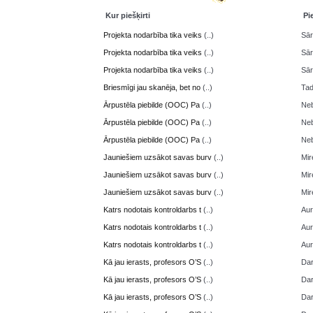
Kur piešķirti
Pi
Projekta nodarbība tika veiks
(..)
Sā
Projekta nodarbība tika veiks
(..)
Sā
Projekta nodarbība tika veiks
(..)
Sā
Briesmīgi jau skanēja, bet no
(..)
Ta
Ārpustēla piebilde (OOC) Pa
(..)
Neb
Ārpustēla piebilde (OOC) Pa
(..)
Neb
Ārpustēla piebilde (OOC) Pa
(..)
Neb
Jauniešiem uzsākot savas burv
(..)
Mir
Jauniešiem uzsākot savas burv
(..)
Mir
Jauniešiem uzsākot savas burv
(..)
Mir
Katrs nodotais kontroldarbs t
(..)
Aur
Katrs nodotais kontroldarbs t
(..)
Aur
Katrs nodotais kontroldarbs t
(..)
Aur
Kā jau ierasts, profesors O’S
(..)
Da
Kā jau ierasts, profesors O’S
(..)
Da
Kā jau ierasts, profesors O’S
(..)
Da