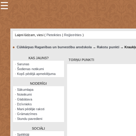
☰
×
Sarunu
pavediens
Laipni lūdzam, viesi (
Pieteikties
|
Reģistrēties
)
Manas
piezīmes
●
Cūkkārpas Raganības un burvestību arodskola
→
Rakstu punkti
→ Kraukļ
Grāmatzīmes
KAS JAUNS?
TORŅU PUNKTI
Šodienas
·
Sarunas
notikumi
·
Šodienas notikumi
·
Kopš pēdējā apmeklējuma
Laupītāju
karte
NODERĪGI
·
Sākumlapa
·
Noteikumi
Visatcera
·
Glabātava
almanahs
·
Dzīvnieks
·
Mani pēdējie raksti
Arhīvs
·
Grāmatzīmes
·
Stundu pavedieni
SOCIĀLI
·
Spēlētāji