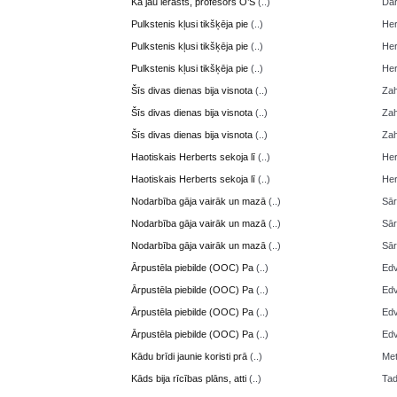
Kā jau ierasts, profesors O’S
(..)
Da
Pulkstenis kļusi tikšķēja pie
(..)
Her
Pulkstenis kļusi tikšķēja pie
(..)
Her
Pulkstenis kļusi tikšķēja pie
(..)
Her
Šīs divas dienas bija visnota
(..)
Zah
Šīs divas dienas bija visnota
(..)
Zah
Šīs divas dienas bija visnota
(..)
Zah
Haotiskais Herberts sekoja lī
(..)
Her
Haotiskais Herberts sekoja lī
(..)
Her
Nodarbība gāja vairāk un mazā
(..)
Sā
Nodarbība gāja vairāk un mazā
(..)
Sā
Nodarbība gāja vairāk un mazā
(..)
Sā
Ārpustēla piebilde (OOC) Pa
(..)
Edv
Ārpustēla piebilde (OOC) Pa
(..)
Edv
Ārpustēla piebilde (OOC) Pa
(..)
Edv
Ārpustēla piebilde (OOC) Pa
(..)
Edv
Kādu brīdi jaunie koristi prā
(..)
Me
Kāds bija rīcības plāns, atti
(..)
Ta