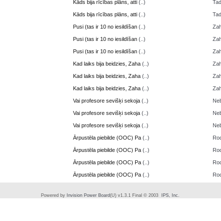
Kāds bija rīcības plāns, atti
(..)
Ta
Kāds bija rīcības plāns, atti
(..)
Ta
Pusi (tas ir 10 no iesildīšan
(..)
Zah
Pusi (tas ir 10 no iesildīšan
(..)
Zah
Pusi (tas ir 10 no iesildīšan
(..)
Zah
Kad laiks bija beidzies, Zaha
(..)
Zah
Kad laiks bija beidzies, Zaha
(..)
Zah
Kad laiks bija beidzies, Zaha
(..)
Zah
Vai profesore sevišķi sekoja
(..)
Neb
Vai profesore sevišķi sekoja
(..)
Neb
Vai profesore sevišķi sekoja
(..)
Neb
Ārpustēla piebilde (OOC) Pa
(..)
Ro
Ārpustēla piebilde (OOC) Pa
(..)
Ro
Ārpustēla piebilde (OOC) Pa
(..)
Ro
Ārpustēla piebilde (OOC) Pa
(..)
Ro
Powered by
Invision Power Board
(U) v1.3.1 Final © 2003
IPS, Inc.