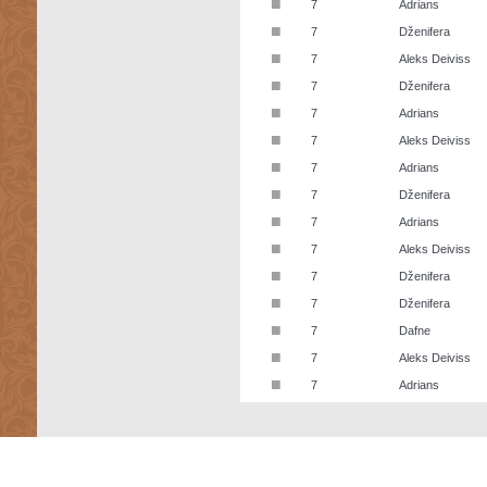
■
7
Adrians
■
7
Dženifera
■
7
Aleks Deiviss
■
7
Dženifera
■
7
Adrians
■
7
Aleks Deiviss
■
7
Adrians
■
7
Dženifera
■
7
Adrians
■
7
Aleks Deiviss
■
7
Dženifera
■
7
Dženifera
■
7
Dafne
■
7
Aleks Deiviss
■
7
Adrians