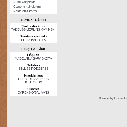
·
Rūnu komplekts
·
Galeonu kalkulators
·
Nomētātās kārtis
ADMINISTRĀCIJA
Skolas direktors
TADEUŠS MERLINS KAMINSKI
Direktora vietnieks
FILIPS BĀRLOVS
TORŅU VECĀKIE
Elšpūtis
MADELAINA SĀRA SKOTA
Grifidors
ŠELLIJS RODŽERSS
Kraukļanags
HERBERTS VILBURS
BJŪFORDS
Slīdenis
DARENS O’SALIVANS
Powered by
Invision P