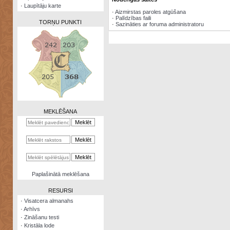
·
Laupītāju karte
·
Aizmirstas paroles atgūšana
·
Palīdzības faili
TORŅU PUNKTI
·
Sazināties ar foruma administratoru
Zināšanu
testi
Kristāla
lode
MEKLĒŠANA
Rūnu
komplekts
Galeonu
kalkulators
Nomētātās
Paplašinātā meklēšana
kārtis
RESURSI
·
Visatcera almanahs
·
Arhīvs
·
Zināšanu testi
·
Kristāla lode