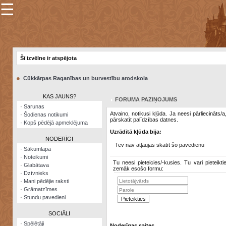
☰
×
Sarunu
pavediens
Šī izvēlne ir atspējota
Manas
piezīmes
●
Cūkkārpas Raganības un burvestību arodskola
Grāmatzīmes
KAS JAUNS?
FORUMA PAZIŅOJUMS
Šodienas
·
Sarunas
notikumi
Atvaino, notikusi kļūda. Ja neesi pārliecināts/
·
Šodienas notikumi
pārskatīt palīdzības datnes.
·
Kopš pēdējā apmeklējuma
Laupītāju
Uzrādītā kļūda bija:
karte
NODERĪGI
Tev nav atļaujas skatīt šo pavedienu
·
Sākumlapa
·
Noteikumi
Visatcera
Tu neesi pieteicies/-kusies. Tu vari pieteikti
·
Glabātava
almanahs
zemāk esošo formu:
·
Dzīvnieks
·
Mani pēdējie raksti
Arhīvs
·
Grāmatzīmes
·
Stundu pavedieni
SOCIĀLI
·
Spēlētāji
Noderīgas saites