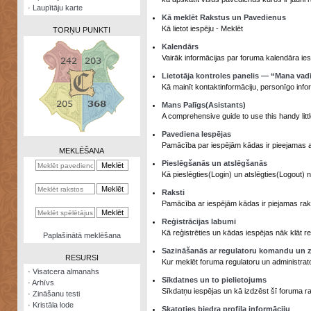
·
Laupītāju karte
Kā meklēt Rakstus un Pavedienus
Kā lietot iespēju - Meklēt
TORŅU PUNKTI
Kalendārs
Vairāk informācijas par foruma kalendāra ies
Lietotāja kontroles panelis — “Mana vad
Kā mainīt kontaktinformāciju, personīgo info
Zināšanu
Mans Palīgs(Asistants)
testi
A comprehensive guide to use this handy littl
Kristāla
Pavediena Iespējas
lode
Pamācība par iespējām kādas ir pieejamas 
MEKLĒŠANA
Pieslēgšanās un atslēgšanās
Rūnu
Kā pieslēgties(Login) un atslēgties(Logout) 
komplekts
Raksti
Galeonu
Pamācība ar iespējām kādas ir piejamas rakst
kalkulators
Reģistrācijas labumi
Kā reģistrēties un kādas iespējas nāk klāt reģ
Nomētātās
Paplašinātā meklēšana
kārtis
Sazināšanās ar regulatoru komandu un z
RESURSI
Kur meklēt foruma regulatoru un administrat
·
Visatcera almanahs
Sīkdatnes un to pielietojums
·
Arhīvs
Sīkdatņu iespējas un kā izdzēst šī foruma r
·
Zināšanu testi
·
Kristāla lode
Skatoties biedra profila informāciju