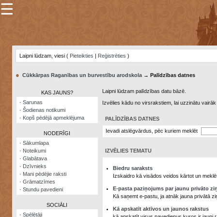
☰
×
Sarunu
pavediens
Laipni lūdzam, viesi (
Pieteikties
|
Reģistrēties
)
Manas
piezīmes
●
Cūkkārpas Raganības un burvestību arodskola
→ Palīdzības datnes
Grāmatzīmes
Laipni lūdzam palīdzības datu bāzē.
KAS JAUNS?
Šodienas
·
Sarunas
Izvēlies kādu no virsrakstiem, lai uzzinātu vairā
notikumi
·
Šodienas notikumi
·
Kopš pēdējā apmeklējuma
PALĪDZĪBAS DATNES
Laupītāju
karte
Ievadi atslēgvārdus, pēc kuriem meklēt
NODERĪGI
·
Sākumlapa
·
Noteikumi
IZVĒLIES TEMATU
Visatcera
·
Glabātava
almanahs
·
Dzīvnieks
Biedru saraksts
·
Mani pēdējie raksti
Arhīvs
Izskaidro kā visādos veidos kārtot un meklēt
·
Grāmatzīmes
E-pasta paziņojums par jaunu privāto zi
·
Stundu pavedieni
Kā saņemt e-pastu, ja atnāk jauna privātā zi
SOCIĀLI
Kā apskatīt aktīvos un jaunos rakstus
·
Spēlētāji
kā apskatīt visus pavedienus kuros ir jauni