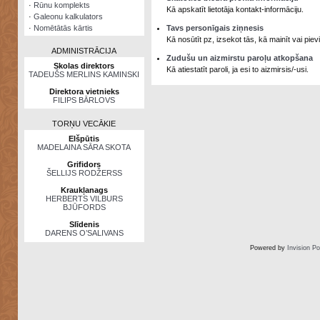
·
Rūnu komplekts
Kā apskatīt lietotāja kontakt-informāciju.
·
Galeonu kalkulators
·
Nomētātās kārtis
Tavs personīgais ziņnesis
Kā nosūtīt pz, izsekot tās, kā mainīt vai pi
ADMINISTRĀCIJA
Zudušu un aizmirstu paroļu atkopšana
Skolas direktors
Kā atiestatīt paroli, ja esi to aizmirsis/-usi.
TADEUŠS MERLINS KAMINSKI
Direktora vietnieks
FILIPS BĀRLOVS
TORŅU VECĀKIE
Elšpūtis
MADELAINA SĀRA SKOTA
Grifidors
ŠELLIJS RODŽERSS
Kraukļanags
HERBERTS VILBURS
BJŪFORDS
Slīdenis
DARENS O’SALIVANS
Powered by
Invision P