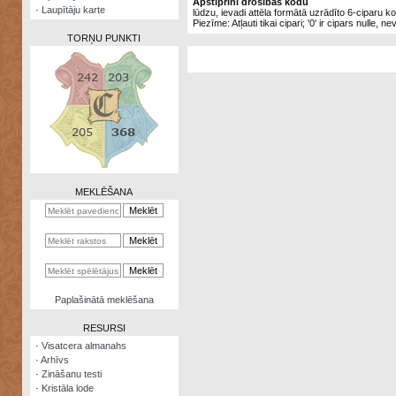
Apstiprini drošības kodu
·
Laupītāju karte
lūdzu, ievadi attēla formātā uzrādīto 6-ciparu k
Piezīme: Atļauti tikai cipari; '0' ir cipars nulle, ne
TORŅU PUNKTI
Zināšanu
testi
Kristāla
lode
MEKLĒŠANA
Rūnu
komplekts
Galeonu
kalkulators
Nomētātās
Paplašinātā meklēšana
kārtis
RESURSI
·
Visatcera almanahs
·
Arhīvs
·
Zināšanu testi
·
Kristāla lode