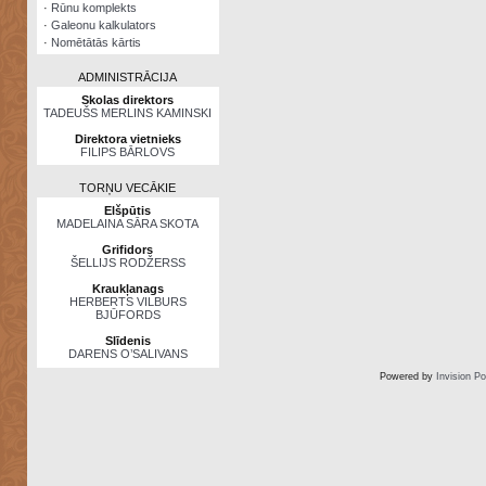
·
Rūnu komplekts
·
Galeonu kalkulators
·
Nomētātās kārtis
ADMINISTRĀCIJA
Skolas direktors
TADEUŠS MERLINS KAMINSKI
Direktora vietnieks
FILIPS BĀRLOVS
TORŅU VECĀKIE
Elšpūtis
MADELAINA SĀRA SKOTA
Grifidors
ŠELLIJS RODŽERSS
Kraukļanags
HERBERTS VILBURS
BJŪFORDS
Slīdenis
DARENS O’SALIVANS
Powered by
Invision P