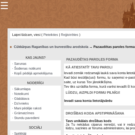
☰
×
Sarunu
pavediens
Laipni lūdzam, viesi (
Pieteikties
|
Reģistrēties
)
Manas
piezīmes
●
Cūkkārpas Raganības un burvestību arodskola
→ Pazaudētas paroles forma
Grāmatzīmes
KAS JAUNS?
PAZAUDĒTAS PAROLES FORMA
Šodienas
·
Sarunas
notikumi
KĀ ATIESTATĪT TAVU PAROLI
·
Šodienas notikumi
Ievadi zemāk redzamajā laukā sava konta lietotā
·
Kopš pēdējā apmeklējuma
Laupītāju
Kad būsi iesūtījis(usi) formu, tu saņemsi e-pas
karte
saite, uz kuras Tev jānoklikšķina.
NODERĪGI
Tev tiks uzrādīta forma, kurā varēsi ievadīt šī ko
·
Sākumlapa
LŪDZU, AIZPILDI FORMU PILNĪGI!
·
Noteikumi
Visatcera
·
Glabātava
almanahs
Ievadi sava konta lietotājvārdu
·
Dzīvnieks
·
Mani pēdējie raksti
Arhīvs
·
Grāmatzīmes
DROŠĪBAS KODA APSTIPRINĀŠANA
·
Stundu pavedieni
Tavs unikālais drošības kods
Ja Tu nekādus ciparus neredzi, vai ir redzami
SOCIĀLI
lūdzu, sazinies ar foruma administratoru, lai pro
·
Spēlētāji