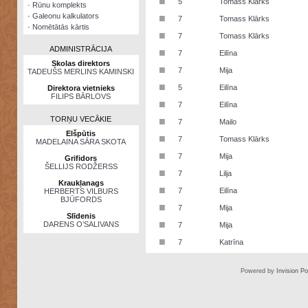
■
5
Tomass Klārks
·
Rūnu komplekts
·
Galeonu kalkulators
■
7
Tomass Klārks
·
Nomētātās kārtis
■
7
Tomass Klārks
ADMINISTRĀCIJA
■
7
Eilīna
Skolas direktors
■
7
Mija
TADEUŠS MERLINS KAMINSKI
■
5
Eilīna
Direktora vietnieks
FILIPS BĀRLOVS
■
7
Eilīna
TORŅU VECĀKIE
■
7
Mailo
Elšpūtis
■
7
Tomass Klārks
MADELAINA SĀRA SKOTA
■
7
Mija
Grifidors
ŠELLIJS RODŽERSS
■
7
Lilja
Kraukļanags
■
7
Eilīna
HERBERTS VILBURS
BJŪFORDS
■
7
Mija
Slīdenis
■
DARENS O’SALIVANS
7
Mija
■
7
Katrīna
Powered by
Invision P