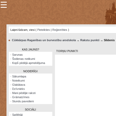
☰
×
Sarunu
pavediens
Laipni lūdzam, viesi (
Pieteikties
|
Reģistrēties
)
Manas
piezīmes
●
Cūkkārpas Raganības un burvestību arodskola
→
Rakstu punkti
→ Slīdenis
Grāmatzīmes
KAS JAUNS?
TORŅU PUNKTI
Šodienas
·
Sarunas
notikumi
·
Šodienas notikumi
·
Kopš pēdējā apmeklējuma
Laupītāju
karte
NODERĪGI
·
Sākumlapa
·
Noteikumi
Visatcera
·
Glabātava
almanahs
·
Dzīvnieks
·
Mani pēdējie raksti
Arhīvs
·
Grāmatzīmes
·
Stundu pavedieni
SOCIĀLI
·
Spēlētāji