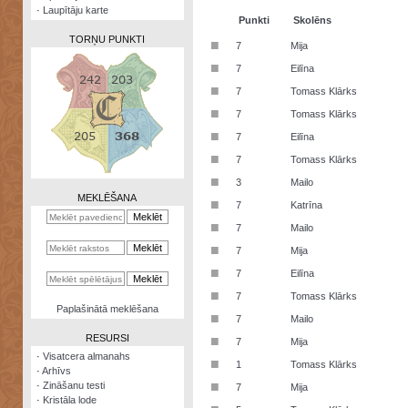
·
Laupītāju karte
Punkti
Skolēns
TORŅU PUNKTI
■
7
Mija
■
7
Eilīna
■
7
Tomass Klārks
■
7
Tomass Klārks
Zināšanu
■
7
Eilīna
testi
■
7
Tomass Klārks
Kristāla
■
3
Mailo
lode
MEKLĒŠANA
■
7
Katrīna
Rūnu
■
7
Mailo
komplekts
■
7
Mija
Galeonu
■
7
Eilīna
kalkulators
■
7
Tomass Klārks
Nomētātās
Paplašinātā meklēšana
■
kārtis
7
Mailo
RESURSI
■
7
Mija
·
Visatcera almanahs
■
1
Tomass Klārks
·
Arhīvs
■
·
Zināšanu testi
7
Mija
·
Kristāla lode