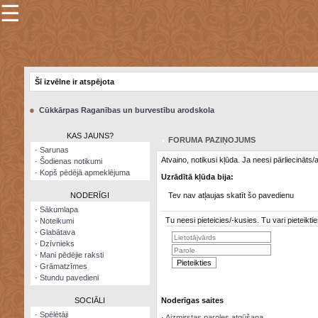
☰
×
Sarunu
pavediens
Šī izvēlne ir atspējota
Manas
piezīmes
●
Cūkkārpas Raganības un burvestību arodskola
Grāmatzīmes
KAS JAUNS?
FORUMA PAZIŅOJUMS
Šodienas
·
Sarunas
notikumi
Atvaino, notikusi kļūda. Ja neesi pārliecināts
·
Šodienas notikumi
·
Kopš pēdējā apmeklējuma
Uzrādītā kļūda bija:
Laupītāju
karte
NODERĪGI
Tev nav atļaujas skatīt šo pavedienu
·
Sākumlapa
Tu neesi pieteicies/-kusies. Tu vari pieteik
·
Noteikumi
Visatcera
·
Glabātava
almanahs
·
Dzīvnieks
·
Mani pēdējie raksti
Arhīvs
·
Grāmatzīmes
·
Stundu pavedieni
SOCIĀLI
Noderīgas saites
·
Spēlētāji
·
Aizmirstas paroles atgūšana