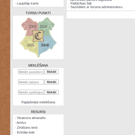
·
Laupītāju karte
·
Palīdzības faili
·
Sazināties ar foruma administratoru
TORŅU PUNKTI
Zināšanu
testi
Kristāla
lode
MEKLĒŠANA
Rūnu
komplekts
Galeonu
kalkulators
Nomētātās
Paplašinātā meklēšana
kārtis
RESURSI
·
Visatcera almanahs
·
Arhīvs
·
Zināšanu testi
·
Kristāla lode