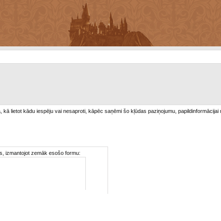
/a, kā lietot kādu iespēju vai nesaproti, kāpēc saņēmi šo kļūdas paziņojumu, papildinformācijai
ties, izmantojot zemāk esošo formu: