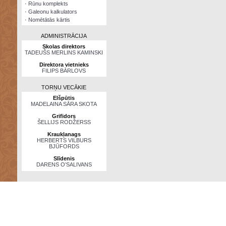
·
Rūnu komplekts
·
Galeonu kalkulators
·
Nomētātās kārtis
ADMINISTRĀCIJA
Skolas direktors
TADEUŠS MERLINS KAMINSKI
Direktora vietnieks
FILIPS BĀRLOVS
TORŅU VECĀKIE
Elšpūtis
MADELAINA SĀRA SKOTA
Grifidors
ŠELLIJS RODŽERSS
Kraukļanags
HERBERTS VILBURS
BJŪFORDS
Slīdenis
DARENS O’SALIVANS