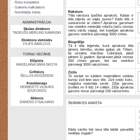
·
Rūnu komplekts
·
Galeonu kalkulators
Raksturs
·
Nomētātās kārtis
Tēla rakstura īpašību apraksts. Kādas ir
tēla stiprās un vājās puses? Kāds tēls ir
ADMINISTRĀCIJA
saskarsmē ar citiem? Apraksta garumam
nav noteikts minimālā robeža (taču vismaz
Skolas direktors
vienu vārdu vajag), bet kopējais apraksta
TADEUŠS MERLINS KAMINSKI
garums nedrīkst pārsniegt 3000 zīmes.
Direktora vietnieks
Biogrāfija
FILIPS BĀRLOVS
Tā ir tēla leģenda, kurā apraksta tēla
ģimeni, bērnību, skolas gaitas utt. Tēlam,
lai uzsāktu mācības Cūkkārpā, jābūt
TORŅU VECĀKIE
pilniem 11 gadiem. Aprakstam jābūt vismaz
Elšpūtis
300 zīmes garam, bet tas nedrīkst
MADELAINA SĀRA SKOTA
pārsniegt 3000 rakstzīmes.
Grifidors
Zizlis
ŠELLIJS RODŽERSS
Te norādi no kādiem materiāliem veidotu
burvju zizli lieto tavs tēls. Zizli veido koks,
Kraukļanags
maģiska materiāla serde. Zižļa garumu
HERBERTS VILBURS
izvēlies no 9 līdz 14 collām. Zižļa apraksta
BJŪFORDS
garums nevar pārsniegt 200 rakstzīmes.
Slīdenis
DARENS O’SALIVANS
ŠĶIRMICES ANKETA
Kāda varētu būt tava tēla labāk pavadītā
nedēļas nogale?