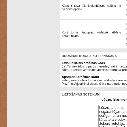
Kāds ir tava tēla iecienītākais našķis no
piedāvātajiem?
Kurš tornis, tavuprāt, vislabāk atbilstu
tavam tēlam?
DROŠĪBAS KODA APSTIPRINĀŠANA
Tavs unikālais drošības kods
Ja Tu nekādus ciparus neredzi, vai ir redzami
lūdzu, sazinies ar foruma administratoru, lai pro
Apstiprini drošības kodu
lūdzu, ievadi attēla formātā uzrādīto 6-ciparu k
Piezīme: Atļauti tikai cipari; '0' ir cipars nulle, ne
LIETOŠANAS NOTEIKUMI
Lūdzu, izlasi not