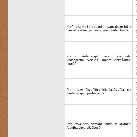
Kurš kalambola postenis tavam tēlam būtu
piemērotākais, ja viņš spēlētu kalambolu?
Ko no piedāvātajām lietām tavs tēls
vislabprātāk vēlētos saņem dzimšanas
dienā?
Par ko tavs tēls vēlētos kļūt, ja jāizvēlas no
piedāvātajām profesijām?
Pēc tava tēla domām, kāda ir sliktākā
īpašība citos cilvēkos?