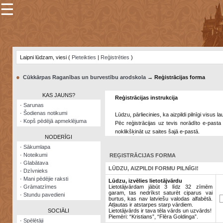
☰
×
Sarunu
pavediens
Laipni lūdzam, viesi (
Pieteikties
|
Reģistrēties
)
Manas
piezīmes
●
Cūkkārpas Raganības un burvestību arodskola
→ Reģistrācijas forma
Grāmatzīmes
KAS JAUNS?
Reģistrācijas instrukcija
Šodienas
·
Sarunas
notikumi
·
Šodienas notikumi
Lūdzu, pārliecinies, ka aizpildi pilnīgi visus 
·
Kopš pēdējā apmeklējuma
Pēc reģistrācijas uz tevis norādīto e-pasta 
Laupītāju
noklikšķināt uz saites šajā e-pastā.
karte
NODERĪGI
·
Sākumlapa
·
Noteikumi
REĢISTRĀCIJAS FORMA
Visatcera
·
Glabātava
almanahs
LŪDZU, AIZPILDI FORMU PILNĪGI!
·
Dzīvnieks
·
Mani pēdējie raksti
Arhīvs
Lūdzu, izvēlies lietotājvārdu
·
Grāmatzīmes
Lietotājvārdam jābūt 3 līdz 32 zīmēm
garam, tas nedrīkst saturēt ciparus vai
·
Stundu pavedieni
burtus, kas nav latviešu valodas alfabētā.
Atļautas ir atstarpes starp vārdiem.
SOCIĀLI
Lietotājvārds ir tava tēla vārds un uzvārds!
Piemēri: “Kristians”, “Flēra Goldinga”.
·
Spēlētāji