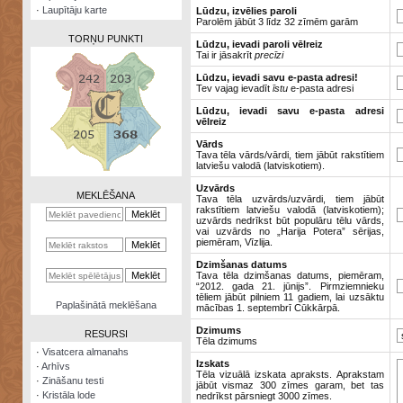
·
Laupītāju karte
Lūdzu, izvēlies paroli
Parolēm jābūt 3 līdz 32 zīmēm garām
TORŅU PUNKTI
Lūdzu, ievadi paroli vēlreiz
Tai ir jāsakrīt
precīzi
Lūdzu, ievadi savu e-pasta adresi!
Tev vajag ievadīt
īstu
e-pasta adresi
Lūdzu, ievadi savu e-pasta adresi
vēlreiz
Zināšanu
testi
Vārds
Tava tēla vārds/vārdi, tiem jābūt rakstītiem
latviešu valodā (latviskotiem).
Kristāla
lode
Uzvārds
MEKLĒŠANA
Tava tēla uzvārds/uzvārdi, tiem jābūt
rakstītiem latviešu valodā (latviskotiem);
Rūnu
uzvārds nedrīkst būt populāru tēlu vārds,
komplekts
vai uzvārds no „Harija Potera” sērijas,
piemēram, Vīzlija.
Galeonu
Dzimšanas datums
kalkulators
Tava tēla dzimšanas datums, piemēram,
“2012. gada 21. jūnijs”. Pirmziemnieku
tēliem jābūt pilniem 11 gadiem, lai uzsāktu
Nomētātās
Paplašinātā meklēšana
mācības 1. septembrī Cūkkārpā.
kārtis
Dzimums
RESURSI
Tēla dzimums
·
Visatcera almanahs
Izskats
·
Arhīvs
Tēla vizuālā izskata apraksts. Aprakstam
·
Zināšanu testi
jābūt vismaz 300 zīmes garam, bet tas
·
Kristāla lode
nedrīkst pārsniegt 3000 zīmes.