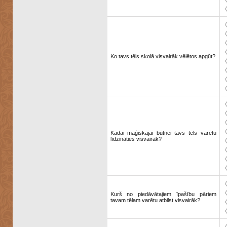
Ko tavs tēls skolā visvairāk vēlētos apgūt?
Kādai maģiskajai būtnei tavs tēls varētu
līdzināties visvairāk?
Kurš no piedāvātajiem īpašību pāriem
tavam tēlam varētu atbilst visvairāk?