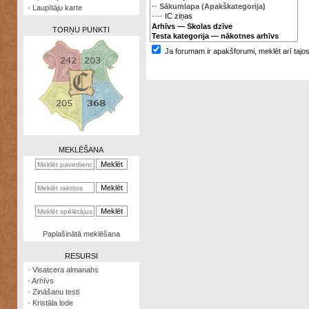
·
Laupītāju karte
TORŅU PUNKTI
Ja forumam ir apakšforumi, meklēt arī tajo
Zināšanu
testi
Kristāla
lode
MEKLĒŠANA
Rūnu
komplekts
Galeonu
kalkulators
Nomētātās
Paplašinātā meklēšana
kārtis
RESURSI
·
Visatcera almanahs
·
Arhīvs
·
Zināšanu testi
·
Kristāla lode