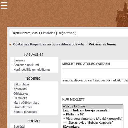
☰
×
Sarunu
pavediens
Laipni lūdzam, viesi (
Pieteikties
|
Reģistrēties
)
Manas
piezīmes
●
Cūkkārpas Raganības un burvestību arodskola
→ Meklēšanas forma
Grāmatzīmes
KAS JAUNS?
Šodienas
·
Sarunas
notikumi
MEKLĒT PĒC ATSLĒGVĀRDIEM
·
Šodienas notikumi
·
Kopš pēdējā apmeklējuma
Laupītāju
karte
NODERĪGI
Ievadi atslēgvārdu vai frāzi, pēc kā meklēt.
[
Uzl
·
Sākumlapa
·
Noteikumi
Visatcera
·
Glabātava
almanahs
·
Dzīvnieks
KUR MEKLĒT?
·
Mani pēdējie raksti
Arhīvs
·
Grāmatzīmes
·
Stundu pavedieni
SOCIĀLI
·
Spēlētāji