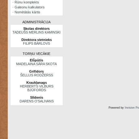
·
Rūnu komplekts
·
Galeonu kalkulators
·
Nomētātās kārtis
ADMINISTRĀCIJA
Skolas direktors
TADEUŠS MERLINS KAMINSKI
Direktora vietnieks
FILIPS BĀRLOVS
TORŅU VECĀKIE
Elšpūtis
MADELAINA SĀRA SKOTA
Grifidors
ŠELLIJS RODŽERSS
Kraukļanags
HERBERTS VILBURS
BJŪFORDS
Slīdenis
DARENS O’SALIVANS
Powered by
Invision P