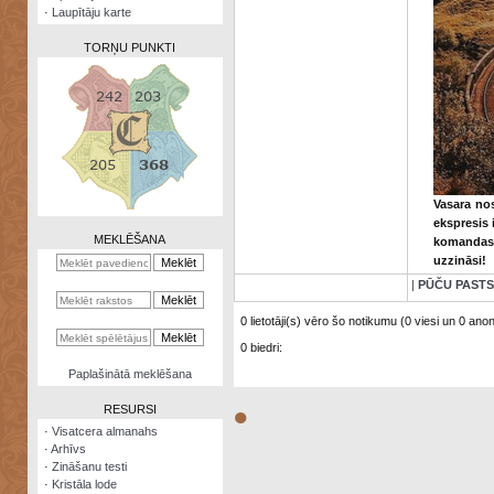
·
Laupītāju karte
TORŅU PUNKTI
Zināšanu
testi
Vasara no
Kristāla
ekspresis 
lode
MEKLĒŠANA
komandas 
uzzināsi!
Rūnu
komplekts
|
PŪČU PASTS
Galeonu
0 lietotāji(s) vēro šo notikumu (0 viesi un 0 anonī
kalkulators
0 biedri:
Nomētātās
Paplašinātā meklēšana
kārtis
●
RESURSI
·
Visatcera almanahs
·
Arhīvs
·
Zināšanu testi
·
Kristāla lode