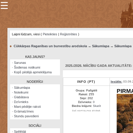
☰
×
Sarunu
pavediens
Laipni lūdzam, viesi (
Pieteikties
|
Reģistrēties
)
Manas
piezīmes
●
Cūkkārpas Raganības un burvestību arodskola
→
Sākumlapa
→
Sākumlapa
Grāmatzīmes
KAS JAUNS?
Šodienas
·
Sarunas
notikumi
2025./2026. MĀCĪBU GADA AKTUALITĀTE: 0
·
Šodienas notikumi
·
Kopš pēdējā apmeklējuma
Laupītāju
karte
NODERĪGI
INFO (PT)
Iesūtīts:
03.09.
·
Sākumlapa
PIRM
Grupa: Palīgtēli
·
Noteikumi
Visatcera
Raksti: 255
·
Glabātava
almanahs
Sirpi: 202
·
Dzīvnieks
Dzīvnieks:
0
Biedra krājumi:
Skatīt
·
Mani pēdējie raksti
Arhīvs
·
Grāmatzīmes
ČUČ KOPTELPAS DĪVĀNĀ
·
Stundu pavedieni
SOCIĀLI
·
Spēlētāji