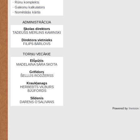
·
Rūnu komplekts
·
Galeonu kalkulators
·
Nomētātās kārtis
ADMINISTRĀCIJA
Skolas direktors
TADEUŠS MERLINS KAMINSKI
Direktora vietnieks
FILIPS BĀRLOVS
TORŅU VECĀKIE
Elšpūtis
MADELAINA SĀRA SKOTA
Grifidors
ŠELLIJS RODŽERSS
Kraukļanags
HERBERTS VILBURS
BJŪFORDS
Slīdenis
DARENS O’SALIVANS
Powered by
Invision