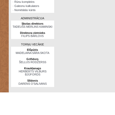
·
Rūnu komplekts
·
Galeonu kalkulators
·
Nomētātās kārtis
ADMINISTRĀCIJA
Skolas direktors
TADEUŠS MERLINS KAMINSKI
Direktora vietnieks
FILIPS BĀRLOVS
TORŅU VECĀKIE
Elšpūtis
MADELAINA SĀRA SKOTA
Grifidors
ŠELLIJS RODŽERSS
Kraukļanags
HERBERTS VILBURS
BJŪFORDS
Slīdenis
DARENS O’SALIVANS