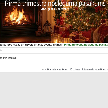
eju kurpes mājās un uzvelc ērtākās svētku drānas -
Pirmā trimestra noslēguma pasāk
TS
|
nīmie lietotāji)
«
Nākamais vecākais
|
IC ziņas
|
Nākamais jaunākais