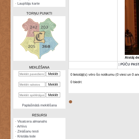
·
Laupītāju karte
TORŅU PUNKTI
Zināšanu
testi
Atstāj d
Kristāla
lode
|
PŪČU PAS
MEKLĒŠANA
Rūnu
0 lietotāji(s) vēro šo notikumu (0 viesi un 0 ano
komplekts
0 biedri:
Galeonu
kalkulators
●
Nomētātās
Paplašinātā meklēšana
kārtis
RESURSI
·
Visatcera almanahs
·
Arhīvs
·
Zināšanu testi
·
Kristāla lode