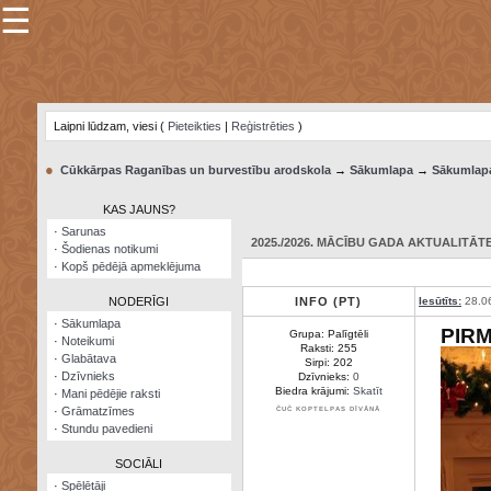
☰
×
Sarunu
pavediens
Laipni lūdzam, viesi (
Pieteikties
|
Reģistrēties
)
Manas
piezīmes
●
Cūkkārpas Raganības un burvestību arodskola
→
Sākumlapa
→
Sākumlap
Grāmatzīmes
KAS JAUNS?
Šodienas
·
Sarunas
notikumi
2025./2026. MĀCĪBU GADA AKTUALITĀTE:
·
Šodienas notikumi
·
Kopš pēdējā apmeklējuma
Laupītāju
karte
NODERĪGI
INFO (PT)
Iesūtīts:
28.0
·
Sākumlapa
PIR
Grupa: Palīgtēli
·
Noteikumi
Visatcera
Raksti: 255
·
Glabātava
almanahs
Sirpi: 202
·
Dzīvnieks
Dzīvnieks:
0
Biedra krājumi:
Skatīt
·
Mani pēdējie raksti
Arhīvs
·
Grāmatzīmes
ČUČ KOPTELPAS DĪVĀNĀ
·
Stundu pavedieni
SOCIĀLI
·
Spēlētāji