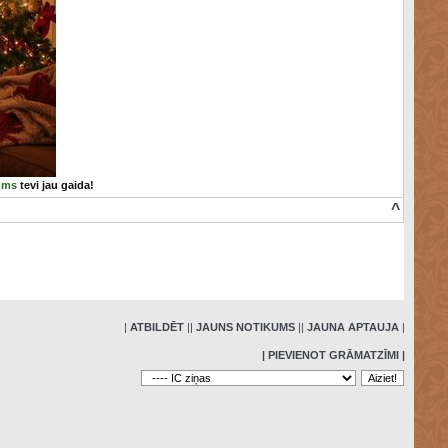
ums
tevi jau gaida!
^
»
|
ATBILDĒT
|
|
JAUNS NOTIKUMS
|
|
JAUNA APTAUJA
|
| PIEVIENOT GRĀMATZĪMI |