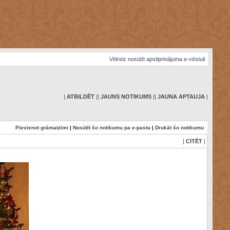
Vēlreiz nosūtīt apstiprinājuma e-vēstuli
|
ATBILDĒT
|
|
JAUNS NOTIKUMS
|
|
JAUNA APTAUJA
|
Pievienot grāmatzīmi
|
Nosūtīt šo notikumu pa e-pastu
|
Drukāt šo notikumu
|
CITĒT
|