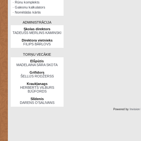
·
Rūnu komplekts
·
Galeonu kalkulators
·
Nomētātās kārtis
ADMINISTRĀCIJA
Skolas direktors
TADEUŠS MERLINS KAMINSKI
Direktora vietnieks
FILIPS BĀRLOVS
TORŅU VECĀKIE
Elšpūtis
MADELAINA SĀRA SKOTA
Grifidors
ŠELLIJS RODŽERSS
Kraukļanags
HERBERTS VILBURS
BJŪFORDS
Slīdenis
DARENS O’SALIVANS
Powered by
Invision