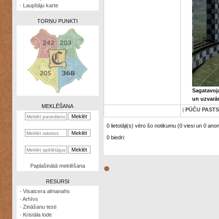
·
Laupītāju karte
TORŅU PUNKTI
Zināšanu
testi
Sagatavoja
Kristāla
un uzvarām
lode
MEKLĒŠANA
|
PŪČU PASTS
Rūnu
komplekts
0 lietotāji(s) vēro šo notikumu (0 viesi un 0 anonī
0 biedri:
Galeonu
kalkulators
Nomētātās
●
Paplašinātā meklēšana
kārtis
RESURSI
·
Visatcera almanahs
·
Arhīvs
·
Zināšanu testi
·
Kristāla lode