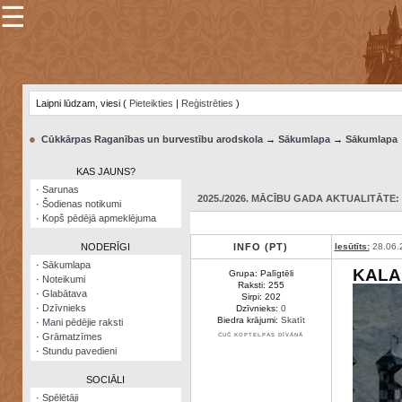
☰
×
Sarunu
pavediens
Laipni lūdzam, viesi (
Pieteikties
|
Reģistrēties
)
Manas
piezīmes
●
Cūkkārpas Raganības un burvestību arodskola
→
Sākumlapa
→
Sākumlapa
Grāmatzīmes
KAS JAUNS?
Šodienas
·
Sarunas
notikumi
2025./2026. MĀCĪBU GADA AKTUALITĀTE: 0
·
Šodienas notikumi
·
Kopš pēdējā apmeklējuma
Laupītāju
karte
NODERĪGI
INFO (PT)
Iesūtīts:
28.06.
·
Sākumlapa
KALA
Grupa: Palīgtēli
·
Noteikumi
Visatcera
Raksti: 255
·
Glabātava
almanahs
Sirpi: 202
·
Dzīvnieks
Dzīvnieks:
0
Biedra krājumi:
Skatīt
·
Mani pēdējie raksti
Arhīvs
·
Grāmatzīmes
ČUČ KOPTELPAS DĪVĀNĀ
·
Stundu pavedieni
SOCIĀLI
·
Spēlētāji