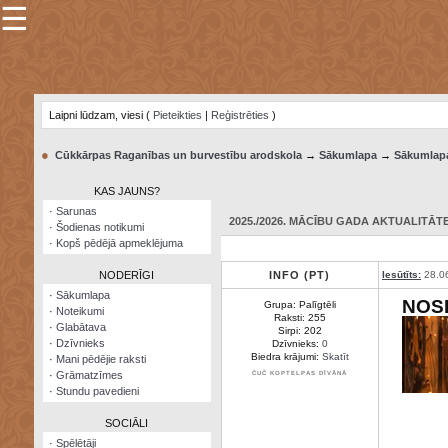
☰
×
Sarunu
pavediens
Laipni lūdzam, viesi (
Pieteikties
|
Reģistrēties
)
Manas
piezīmes
●
Cūkkārpas Raganības un burvestību arodskola
→
Sākumlapa
→
Sākumlap
Grāmatzīmes
KAS JAUNS?
Šodienas
·
Sarunas
notikumi
2025./2026. MĀCĪBU GADA AKTUALITĀTE:
·
Šodienas notikumi
·
Kopš pēdējā apmeklējuma
Laupītāju
karte
NODERĪGI
INFO (PT)
Iesūtīts:
28.0
·
Sākumlapa
NOS
Grupa: Palīgtēli
·
Noteikumi
Visatcera
Raksti: 255
·
Glabātava
almanahs
Sirpi: 202
·
Dzīvnieks
Dzīvnieks:
0
Biedra krājumi:
Skatīt
·
Mani pēdējie raksti
Arhīvs
·
Grāmatzīmes
ČUČ KOPTELPAS DĪVĀNĀ
·
Stundu pavedieni
SOCIĀLI
·
Spēlētāji