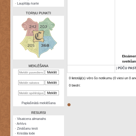
·
Laupītāju karte
TORŅU PUNKTI
Zināšanu
testi
Eksāmeni
Kristāla
sveikšan
lode
MEKLĒŠANA
|
PŪČU PAS
Rūnu
komplekts
0 lietotāji(s) vēro šo notikumu (0 viesi un 0 ano
0 biedri:
Galeonu
kalkulators
Nomētātās
●
Paplašinātā meklēšana
kārtis
RESURSI
·
Visatcera almanahs
·
Arhīvs
·
Zināšanu testi
·
Kristāla lode