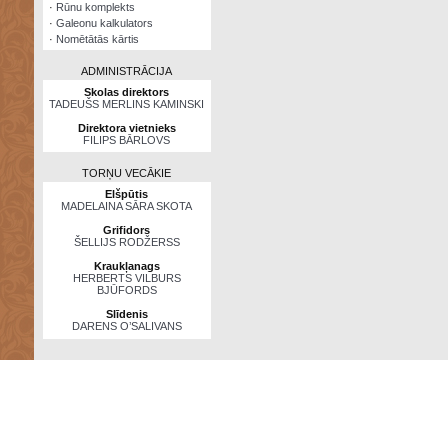
·
Rūnu komplekts
·
Galeonu kalkulators
·
Nomētātās kārtis
ADMINISTRĀCIJA
Skolas direktors
TADEUŠS MERLINS KAMINSKI
Direktora vietnieks
FILIPS BĀRLOVS
TORŅU VECĀKIE
Elšpūtis
MADELAINA SĀRA SKOTA
Grifidors
ŠELLIJS RODŽERSS
Kraukļanags
HERBERTS VILBURS
BJŪFORDS
Slīdenis
DARENS O’SALIVANS