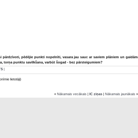
 pārdzīvoti, pēdējie punkti nopelnīti, vasara jau sauc ar saviem plāniem un gaidā
a, torņa punktu savilkšana, varbūt šogad - bez pārsteigumiem?
TS
|
nīmie lietotāji)
«
Nākamais vecākais
|
IC ziņas
|
Nākamais jaunākais