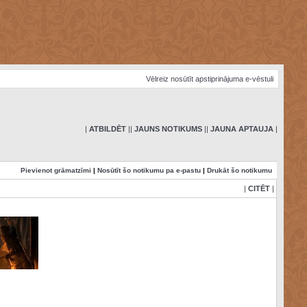
Vēlreiz nosūtīt apstiprinājuma e-vēstuli
|
ATBILDĒT
|
|
JAUNS NOTIKUMS
|
|
JAUNA APTAUJA
|
Pievienot grāmatzīmi
|
Nosūtīt šo notikumu pa e-pastu
|
Drukāt šo notikumu
|
CITĒT
|