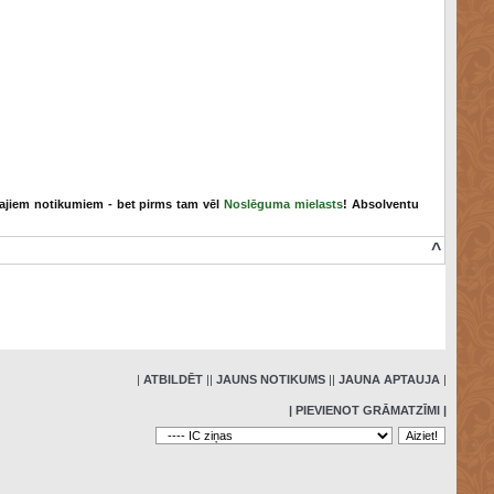
majiem notikumiem - bet pirms tam vēl
Noslēguma mielasts
! Absolventu
^
»
|
ATBILDĒT
|
|
JAUNS NOTIKUMS
|
|
JAUNA APTAUJA
|
| PIEVIENOT GRĀMATZĪMI |