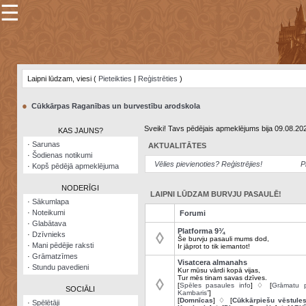
☰
×
Sarunu
pavediens
Laipni lūdzam, viesi (
Pieteikties
|
Reģistrēties
)
Manas
piezīmes
●
Cūkkārpas Raganības un burvestību arodskola
Grāmatzīmes
Sveiki! Tavs pēdējais apmeklējums bija 09.08.20
KAS JAUNS?
Šodienas
·
Sarunas
AKTUALITĀTES
notikumi
·
Šodienas notikumi
Vēlies pievienoties? Reģistrējies!
P
·
Kopš pēdējā apmeklējuma
Laupītāju
karte
NODERĪGI
LAIPNI LŪDZAM BURVJU PASAULĒ!
·
Sākumlapa
·
Noteikumi
Forumi
Visatcera
·
Glabātava
almanahs
Platforma 9¾
◊
·
Dzīvnieks
Še burvju pasauli mums dod,
·
Mani pēdējie raksti
Ir jāprot to tik iemantot!
Arhīvs
·
Grāmatzīmes
Visatcera almanahs
·
Stundu pavedieni
Kur mūsu vārdi kopā vijas,
Tur mēs tinam savas dzīves.
◊
[
Spēles pasaules info
] ♢ [
Grāmatu p
SOCIĀLI
Kambaris”
]
[
Domnīcas
] ♢ [
Cūkkārpiešu vēstule
·
Spēlētāji