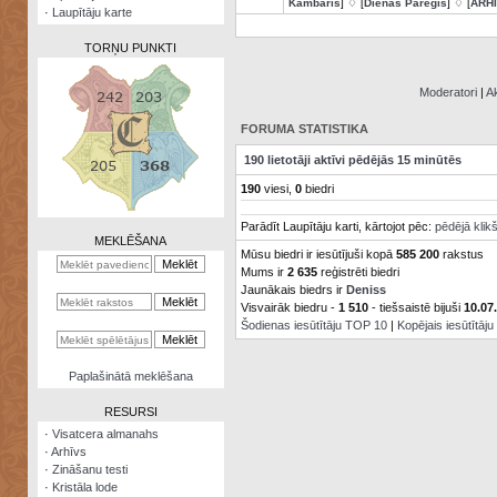
Kambaris
] ♢ [
Dienas Pareģis
] ♢ [
ARH
·
Laupītāju karte
TORŅU PUNKTI
Moderatori
|
Ak
FORUMA STATISTIKA
Zināšanu
190 lietotāji aktīvi pēdējās 15 minūtēs
testi
190
viesi,
0
biedri
Kristāla
Parādīt Laupītāju karti, kārtojot pēc:
pēdējā klik
lode
MEKLĒŠANA
Mūsu biedri ir iesūtījuši kopā
585 200
rakstus
Rūnu
Mums ir
2 635
reģistrēti biedri
komplekts
Jaunākais biedrs ir
Deniss
Visvairāk biedru -
1 510
- tiešsaistē bijuši
10.07
Galeonu
Šodienas iesūtītāju TOP 10
|
Kopējais iesūtītāj
kalkulators
Nomētātās
Paplašinātā meklēšana
kārtis
RESURSI
·
Visatcera almanahs
·
Arhīvs
·
Zināšanu testi
·
Kristāla lode