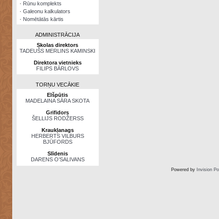
·
Rūnu komplekts
·
Galeonu kalkulators
·
Nomētātās kārtis
ADMINISTRĀCIJA
Skolas direktors
TADEUŠS MERLINS KAMINSKI
Direktora vietnieks
FILIPS BĀRLOVS
TORŅU VECĀKIE
Elšpūtis
MADELAINA SĀRA SKOTA
Grifidors
ŠELLIJS RODŽERSS
Kraukļanags
HERBERTS VILBURS
BJŪFORDS
Slīdenis
DARENS O’SALIVANS
Powered by
Invision P