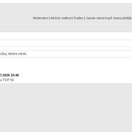
Moderatori
|
Aktīvie notikumi šodien
|
Jaunie raksti kopš mana pēdēj
ikšķa
,
biedra vārda
07.2026 10:46
āju TOP 50