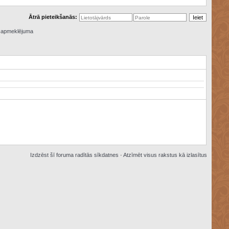
Ātrā pieteikšanās:
ā apmeklējuma
Izdzēst šī foruma radītās sīkdatnes
·
Atzīmēt visus rakstus kā izlasītus