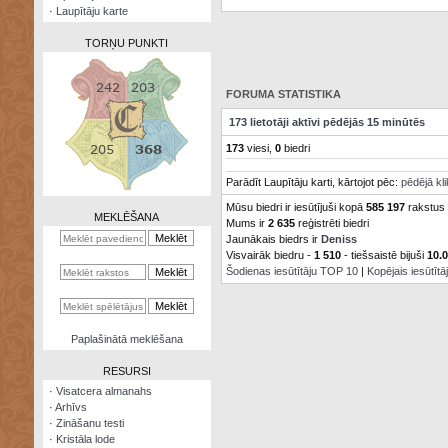
·
Laupītāju karte
TORŅU PUNKTI
FORUMA STATISTIKA
173 lietotāji aktīvi pēdējās 15 minūtēs
Zināšanu
173
viesi,
0
biedri
testi
Parādīt Laupītāju karti, kārtojot pēc:
pēdējā kl
Kristāla
lode
Mūsu biedri ir iesūtījuši kopā
585 197
rakstus
MEKLĒŠANA
Mums ir
2 635
reģistrēti biedri
Jaunākais biedrs ir
Deniss
Rūnu
komplekts
Visvairāk biedru -
1 510
- tiešsaistē bijuši
10.
Šodienas iesūtītāju TOP 10
|
Kopējais iesūtīt
Galeonu
kalkulators
Nomētātās
Paplašinātā meklēšana
kārtis
RESURSI
·
Visatcera almanahs
·
Arhīvs
·
Zināšanu testi
·
Kristāla lode