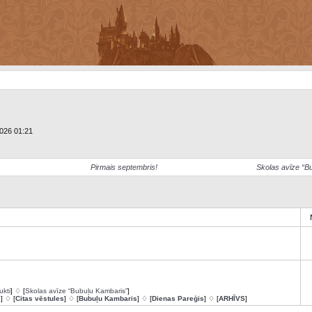
2026 01:21
Pirmais septembris!
Skolas avīze “B
ukti
] ♢ [
Skolas avīze “Bubuļu Kambaris”
]
s
] ♢ [
Citas vēstules
] ♢ [
Bubuļu Kambaris
] ♢ [
Dienas Pareģis
] ♢ [
ARHĪVS
]