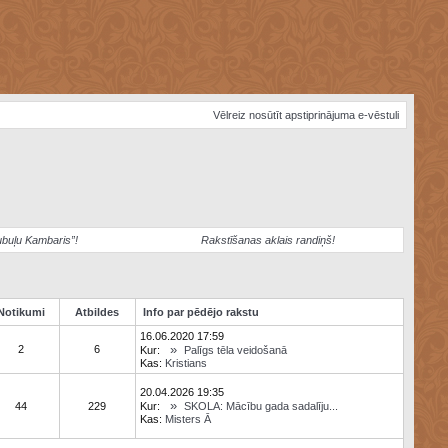
Vēlreiz nosūtīt apstiprinājuma e-vēstuli
ubuļu Kambaris”!
Rakstīšanas aklais randiņš!
Notikumi
Atbildes
Info par pēdējo rakstu
16.06.2020 17:59
»
2
6
Kur:
Palīgs tēla veidošanā
Kas:
Kristians
20.04.2026 19:35
»
44
229
Kur:
SKOLA: Mācību gada sadalīju...
Kas:
Misters Ā