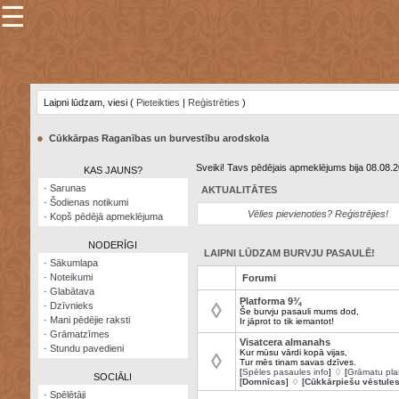
☰
×
Sarunu
pavediens
Laipni lūdzam, viesi (
Pieteikties
|
Reģistrēties
)
Manas
piezīmes
●
Cūkkārpas Raganības un burvestību arodskola
Grāmatzīmes
Sveiki! Tavs pēdējais apmeklējums bija 08.08.
KAS JAUNS?
Šodienas
·
Sarunas
AKTUALITĀTES
notikumi
·
Šodienas notikumi
Vēlies pievienoties? Reģistrējies!
·
Kopš pēdējā apmeklējuma
Laupītāju
karte
NODERĪGI
LAIPNI LŪDZAM BURVJU PASAULĒ!
·
Sākumlapa
·
Noteikumi
Forumi
Visatcera
·
Glabātava
almanahs
Platforma 9¾
◊
·
Dzīvnieks
Še burvju pasauli mums dod,
·
Mani pēdējie raksti
Ir jāprot to tik iemantot!
Arhīvs
·
Grāmatzīmes
Visatcera almanahs
·
Stundu pavedieni
Kur mūsu vārdi kopā vijas,
◊
Tur mēs tinam savas dzīves.
[
Spēles pasaules info
] ♢ [
Grāmatu pla
SOCIĀLI
[
Domnīcas
] ♢ [
Cūkkārpiešu vēstule
·
Spēlētāji