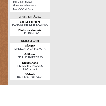
·
Rūnu komplekts
·
Galeonu kalkulators
·
Nomētātās kārtis
ADMINISTRĀCIJA
Skolas direktors
TADEUŠS MERLINS KAMINSKI
Direktora vietnieks
FILIPS BĀRLOVS
TORŅU VECĀKIE
Elšpūtis
MADELAINA SĀRA SKOTA
Grifidors
ŠELLIJS RODŽERSS
Kraukļanags
HERBERTS VILBURS
BJŪFORDS
Slīdenis
DARENS O’SALIVANS