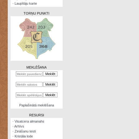
·
Laupītāju karte
TORŅU PUNKTI
Zināšanu
testi
Kristāla
lode
MEKLĒŠANA
Rūnu
komplekts
Galeonu
kalkulators
Nomētātās
Paplašinātā meklēšana
kārtis
RESURSI
·
Visatcera almanahs
·
Arhīvs
·
Zināšanu testi
·
Kristāla lode