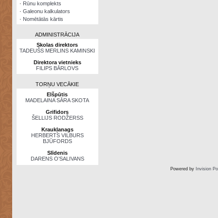
·
Rūnu komplekts
·
Galeonu kalkulators
·
Nomētātās kārtis
ADMINISTRĀCIJA
Skolas direktors
TADEUŠS MERLINS KAMINSKI
Direktora vietnieks
FILIPS BĀRLOVS
TORŅU VECĀKIE
Elšpūtis
MADELAINA SĀRA SKOTA
Grifidors
ŠELLIJS RODŽERSS
Kraukļanags
HERBERTS VILBURS
BJŪFORDS
Slīdenis
DARENS O’SALIVANS
Powered by
Invision P