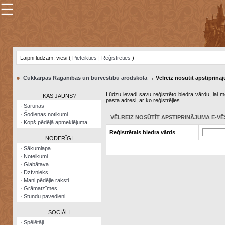
☰
×
Sarunu
pavediens
Laipni lūdzam, viesi (
Pieteikties
|
Reģistrēties
)
Manas
piezīmes
●
Cūkkārpas Raganības un burvestību arodskola
→ Vēlreiz nosūtīt apstiprināj
Grāmatzīmes
Lūdzu ievadi savu reģistrēto biedra vārdu, lai me
KAS JAUNS?
pasta adresi, ar ko reģistrējies.
Šodienas
·
Sarunas
notikumi
·
Šodienas notikumi
VĒLREIZ NOSŪTĪT APSTIPRINĀJUMA E-VĒ
·
Kopš pēdējā apmeklējuma
Laupītāju
Reģistrētais biedra vārds
karte
NODERĪGI
·
Sākumlapa
·
Noteikumi
Visatcera
·
Glabātava
almanahs
·
Dzīvnieks
·
Mani pēdējie raksti
Arhīvs
·
Grāmatzīmes
·
Stundu pavedieni
SOCIĀLI
·
Spēlētāji