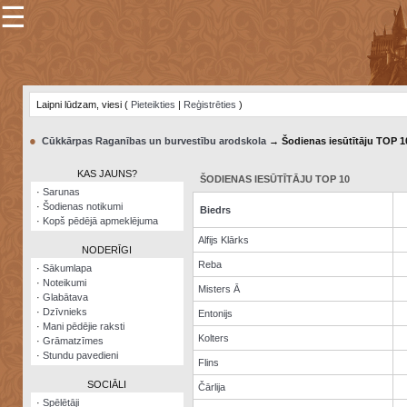
☰
×
Sarunu
pavediens
Laipni lūdzam, viesi (
Pieteikties
|
Reģistrēties
)
Manas
piezīmes
●
Cūkkārpas Raganības un burvestību arodskola
→ Šodienas iesūtītāju TOP 1
Grāmatzīmes
KAS JAUNS?
ŠODIENAS IESŪTĪTĀJU TOP 10
Šodienas
·
Sarunas
notikumi
·
Šodienas notikumi
Biedrs
·
Kopš pēdējā apmeklējuma
Laupītāju
Alfijs Klārks
karte
NODERĪGI
Reba
·
Sākumlapa
·
Noteikumi
Visatcera
Misters Ā
·
Glabātava
almanahs
·
Dzīvnieks
Entonijs
·
Mani pēdējie raksti
Arhīvs
Kolters
·
Grāmatzīmes
·
Stundu pavedieni
Flins
SOCIĀLI
Čārlija
·
Spēlētāji