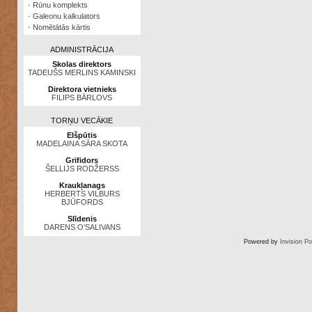
·
Rūnu komplekts
·
Galeonu kalkulators
·
Nomētātās kārtis
ADMINISTRĀCIJA
Skolas direktors
TADEUŠS MERLINS KAMINSKI
Direktora vietnieks
FILIPS BĀRLOVS
TORŅU VECĀKIE
Elšpūtis
MADELAINA SĀRA SKOTA
Grifidors
ŠELLIJS RODŽERSS
Kraukļanags
HERBERTS VILBURS
BJŪFORDS
Slīdenis
DARENS O’SALIVANS
Powered by
Invision P