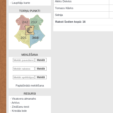
Aleks Deiviss
·
Laupītāju karte
Tomass Klārks
TORŅU PUNKTI
Sidnija
Raksti šodien kopā: 16
Zināšanu
testi
Kristāla
lode
MEKLĒŠANA
Rūnu
komplekts
Galeonu
kalkulators
Nomētātās
Paplašinātā meklēšana
kārtis
RESURSI
·
Visatcera almanahs
·
Arhīvs
·
Zināšanu testi
·
Kristāla lode