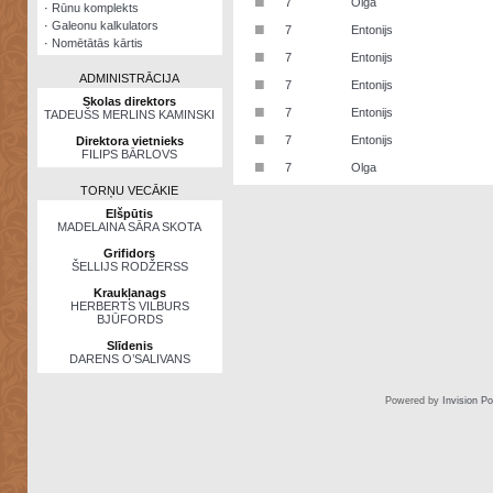
■
7
Olga
·
Rūnu komplekts
·
Galeonu kalkulators
■
7
Entonijs
·
Nomētātās kārtis
■
7
Entonijs
ADMINISTRĀCIJA
■
7
Entonijs
Skolas direktors
■
7
Entonijs
TADEUŠS MERLINS KAMINSKI
■
7
Entonijs
Direktora vietnieks
FILIPS BĀRLOVS
■
7
Olga
TORŅU VECĀKIE
Elšpūtis
MADELAINA SĀRA SKOTA
Grifidors
ŠELLIJS RODŽERSS
Kraukļanags
HERBERTS VILBURS
BJŪFORDS
Slīdenis
DARENS O’SALIVANS
Powered by
Invision P