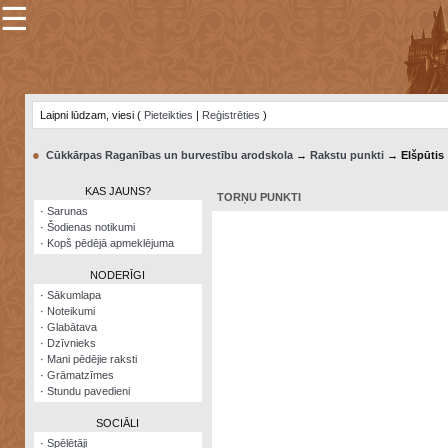
☰
×
Sarunu
pavediens
Laipni lūdzam, viesi (
Pieteikties
|
Reģistrēties
)
Manas
piezīmes
●
Cūkkārpas Raganības un burvestību arodskola
→
Rakstu punkti
→ Elšpūtis
Grāmatzīmes
KAS JAUNS?
TORŅU PUNKTI
Šodienas
·
Sarunas
notikumi
·
Šodienas notikumi
·
Kopš pēdējā apmeklējuma
Laupītāju
karte
NODERĪGI
·
Sākumlapa
·
Noteikumi
Visatcera
·
Glabātava
almanahs
·
Dzīvnieks
·
Mani pēdējie raksti
Arhīvs
·
Grāmatzīmes
·
Stundu pavedieni
SOCIĀLI
·
Spēlētāji