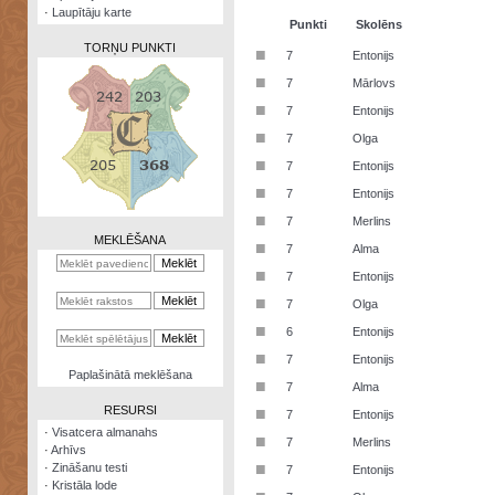
·
Laupītāju karte
Punkti
Skolēns
TORŅU PUNKTI
■
7
Entonijs
■
7
Mārlovs
■
7
Entonijs
■
7
Olga
Zināšanu
■
7
Entonijs
testi
■
7
Entonijs
Kristāla
■
7
Merlins
lode
MEKLĒŠANA
■
7
Alma
Rūnu
■
7
Entonijs
komplekts
■
7
Olga
Galeonu
■
6
Entonijs
kalkulators
■
7
Entonijs
Nomētātās
Paplašinātā meklēšana
■
kārtis
7
Alma
RESURSI
■
7
Entonijs
·
Visatcera almanahs
■
7
Merlins
·
Arhīvs
■
·
Zināšanu testi
7
Entonijs
·
Kristāla lode