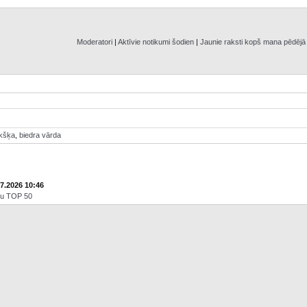
Moderatori
|
Aktīvie notikumi šodien
|
Jaunie raksti kopš mana pēdēj
ikšķa
,
biedra vārda
07.2026 10:46
āju TOP 50