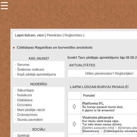
☰
×
Sarunu
pavediens
Laipni lūdzam, viesi (
Pieteikties
|
Reģistrēties
)
Manas
piezīmes
●
Cūkkārpas Raganības un burvestību arodskola
Grāmatzīmes
Sveiki! Tavs pēdējais apmeklējums bija 08.08.
KAS JAUNS?
Šodienas
·
Sarunas
AKTUALITĀTES
notikumi
·
Šodienas notikumi
Vēlies pievienoties? Reģistrējies!
·
Kopš pēdējā apmeklējuma
Laupītāju
karte
NODERĪGI
LAIPNI LŪDZAM BURVJU PASAULĒ!
·
Sākumlapa
·
Noteikumi
Forumi
Visatcera
·
Glabātava
almanahs
Platforma 9¾
◊
·
Dzīvnieks
Še burvju pasauli mums dod,
·
Mani pēdējie raksti
Ir jāprot to tik iemantot!
Arhīvs
·
Grāmatzīmes
Visatcera almanahs
·
Stundu pavedieni
Kur mūsu vārdi kopā vijas,
◊
Tur mēs tinam savas dzīves.
[
Spēles pasaules info
] ♢ [
Grāmatu pla
SOCIĀLI
[
Domnīcas
] ♢ [
Cūkkārpiešu vēstule
·
Spēlētāji