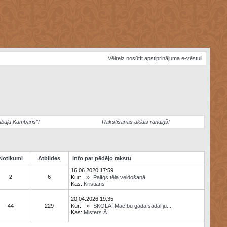
Vēlreiz nosūtīt apstiprinājuma e-vēstuli
ubuļu Kambaris”!
Rakstīšanas aklais randiņš!
Notikumi
Atbildes
Info par pēdējo rakstu
16.06.2020 17:59
»
2
6
Kur:
Palīgs tēla veidošanā
Kas:
Kristians
20.04.2026 19:35
»
44
229
Kur:
SKOLA: Mācību gada sadalīju...
Kas:
Misters Ā