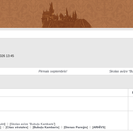
2026 13:45
Pirmais septembris!
Skolas avīze “B
ukti
] ♢ [
Skolas avīze “Bubuļu Kambaris”
]
s
] ♢ [
Citas vēstules
] ♢ [
Bubuļu Kambaris
] ♢ [
Dienas Pareģis
] ♢ [
ARHĪVS
]