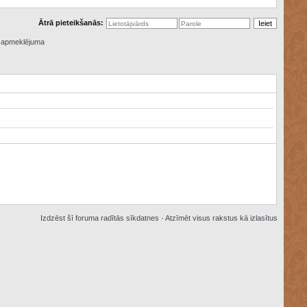
Ātrā pieteikšanās:
ā apmeklējuma
Izdzēst šī foruma radītās sīkdatnes
·
Atzīmēt visus rakstus kā izlasītus