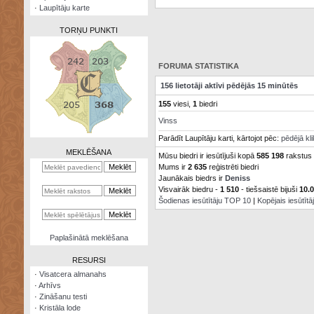
·
Laupītāju karte
TORŅU PUNKTI
FORUMA STATISTIKA
156 lietotāji aktīvi pēdējās 15 minūtēs
Zināšanu
155
viesi,
1
biedri
testi
Vinss
Kristāla
Parādīt Laupītāju karti, kārtojot pēc:
pēdējā kl
lode
MEKLĒŠANA
Mūsu biedri ir iesūtījuši kopā
585 198
rakstus
Mums ir
2 635
reģistrēti biedri
Rūnu
komplekts
Jaunākais biedrs ir
Deniss
Visvairāk biedru -
1 510
- tiešsaistē bijuši
10.
Šodienas iesūtītāju TOP 10
|
Kopējais iesūtīt
Galeonu
kalkulators
Nomētātās
Paplašinātā meklēšana
kārtis
RESURSI
·
Visatcera almanahs
·
Arhīvs
·
Zināšanu testi
·
Kristāla lode