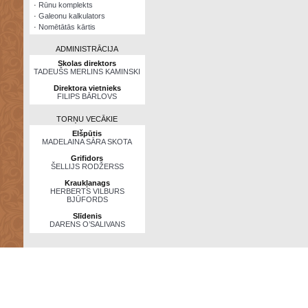
·
Rūnu komplekts
·
Galeonu kalkulators
·
Nomētātās kārtis
ADMINISTRĀCIJA
Skolas direktors
TADEUŠS MERLINS KAMINSKI
Direktora vietnieks
FILIPS BĀRLOVS
TORŅU VECĀKIE
Elšpūtis
MADELAINA SĀRA SKOTA
Grifidors
ŠELLIJS RODŽERSS
Kraukļanags
HERBERTS VILBURS
BJŪFORDS
Slīdenis
DARENS O’SALIVANS