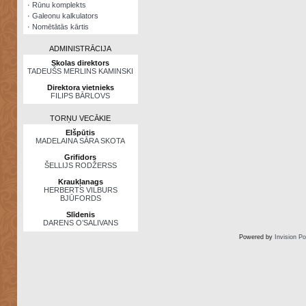
·
Rūnu komplekts
·
Galeonu kalkulators
·
Nomētātās kārtis
ADMINISTRĀCIJA
Skolas direktors
TADEUŠS MERLINS KAMINSKI
Direktora vietnieks
FILIPS BĀRLOVS
TORŅU VECĀKIE
Elšpūtis
MADELAINA SĀRA SKOTA
Grifidors
ŠELLIJS RODŽERSS
Kraukļanags
HERBERTS VILBURS
BJŪFORDS
Slīdenis
DARENS O’SALIVANS
Powered by
Invision P