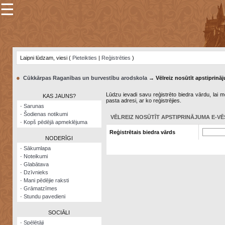
☰
×
Sarunu
pavediens
Laipni lūdzam, viesi (
Pieteikties
|
Reģistrēties
)
Manas
piezīmes
●
Cūkkārpas Raganības un burvestību arodskola
→ Vēlreiz nosūtīt apstiprināj
Grāmatzīmes
Lūdzu ievadi savu reģistrēto biedra vārdu, lai me
KAS JAUNS?
pasta adresi, ar ko reģistrējies.
Šodienas
·
Sarunas
notikumi
·
Šodienas notikumi
VĒLREIZ NOSŪTĪT APSTIPRINĀJUMA E-VĒ
·
Kopš pēdējā apmeklējuma
Laupītāju
Reģistrētais biedra vārds
karte
NODERĪGI
·
Sākumlapa
·
Noteikumi
Visatcera
·
Glabātava
almanahs
·
Dzīvnieks
·
Mani pēdējie raksti
Arhīvs
·
Grāmatzīmes
·
Stundu pavedieni
SOCIĀLI
·
Spēlētāji