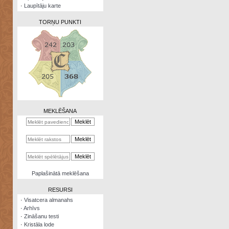
·
Laupītāju karte
TORŅU PUNKTI
Zināšanu
testi
Kristāla
lode
MEKLĒŠANA
Rūnu
komplekts
Galeonu
kalkulators
Nomētātās
Paplašinātā meklēšana
kārtis
RESURSI
·
Visatcera almanahs
·
Arhīvs
·
Zināšanu testi
·
Kristāla lode