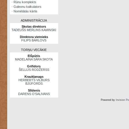
·
Rūnu komplekts
·
Galeonu kalkulators
·
Nomētātās kārtis
ADMINISTRĀCIJA
Skolas direktors
TADEUŠS MERLINS KAMINSKI
Direktora vietnieks
FILIPS BĀRLOVS
TORŅU VECĀKIE
Elšpūtis
MADELAINA SĀRA SKOTA
Grifidors
ŠELLIJS RODŽERSS
Kraukļanags
HERBERTS VILBURS
BJŪFORDS
Slīdenis
DARENS O’SALIVANS
Powered by
Invision P