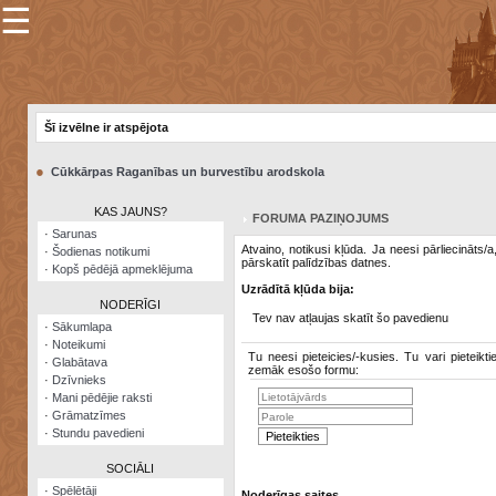
☰
×
Sarunu
pavediens
Šī izvēlne ir atspējota
Manas
piezīmes
●
Cūkkārpas Raganības un burvestību arodskola
Grāmatzīmes
KAS JAUNS?
FORUMA PAZIŅOJUMS
Šodienas
·
Sarunas
notikumi
Atvaino, notikusi kļūda. Ja neesi pārliecināts/
·
Šodienas notikumi
pārskatīt palīdzības datnes.
·
Kopš pēdējā apmeklējuma
Laupītāju
Uzrādītā kļūda bija:
karte
NODERĪGI
Tev nav atļaujas skatīt šo pavedienu
·
Sākumlapa
·
Noteikumi
Visatcera
Tu neesi pieteicies/-kusies. Tu vari pieteikti
·
Glabātava
almanahs
zemāk esošo formu:
·
Dzīvnieks
·
Mani pēdējie raksti
Arhīvs
·
Grāmatzīmes
·
Stundu pavedieni
SOCIĀLI
·
Spēlētāji
Noderīgas saites