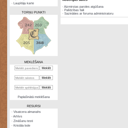
·
Laupītāju karte
·
Aizmirstas paroles atgūšana
·
Palīdzības faili
TORŅU PUNKTI
·
Sazināties ar foruma administratoru
Zināšanu
testi
Kristāla
lode
MEKLĒŠANA
Rūnu
komplekts
Galeonu
kalkulators
Nomētātās
Paplašinātā meklēšana
kārtis
RESURSI
·
Visatcera almanahs
·
Arhīvs
·
Zināšanu testi
·
Kristāla lode