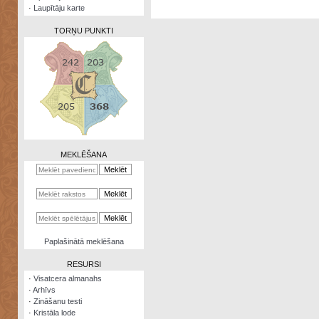
·
Laupītāju karte
TORŅU PUNKTI
Zināšanu
testi
Kristāla
lode
MEKLĒŠANA
Rūnu
komplekts
Galeonu
kalkulators
Nomētātās
Paplašinātā meklēšana
kārtis
RESURSI
·
Visatcera almanahs
·
Arhīvs
·
Zināšanu testi
·
Kristāla lode