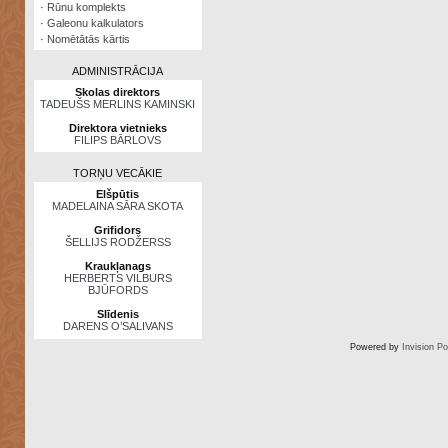
·
Rūnu komplekts
·
Galeonu kalkulators
·
Nomētātās kārtis
ADMINISTRĀCIJA
Skolas direktors
TADEUŠS MERLINS KAMINSKI
Direktora vietnieks
FILIPS BĀRLOVS
TORŅU VECĀKIE
Elšpūtis
MADELAINA SĀRA SKOTA
Grifidors
ŠELLIJS RODŽERSS
Kraukļanags
HERBERTS VILBURS
BJŪFORDS
Slīdenis
DARENS O’SALIVANS
Powered by
Invision P