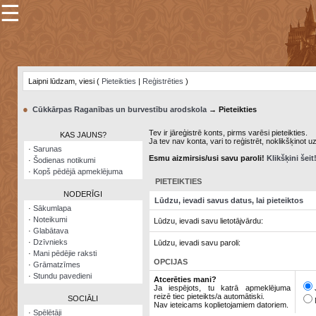
☰
×
Sarunu
pavediens
Laipni lūdzam, viesi (
Pieteikties
|
Reģistrēties
)
Manas
piezīmes
●
Cūkkārpas Raganības un burvestību arodskola
→ Pieteikties
Grāmatzīmes
Tev ir jāreģistrē konts, pirms varēsi pieteikties.
KAS JAUNS?
Ja tev nav konta, vari to reģistrēt, noklikšķinot u
Šodienas
·
Sarunas
notikumi
Esmu aizmirsis/usi savu paroli!
Klikšķini šeit
·
Šodienas notikumi
·
Kopš pēdējā apmeklējuma
Laupītāju
PIETEIKTIES
karte
NODERĪGI
Lūdzu, ievadi savus datus, lai pieteiktos
·
Sākumlapa
·
Noteikumi
Lūdzu, ievadi savu lietotājvārdu:
Visatcera
·
Glabātava
almanahs
·
Dzīvnieks
Lūdzu, ievadi savu paroli:
·
Mani pēdējie raksti
Arhīvs
OPCIJAS
·
Grāmatzīmes
·
Stundu pavedieni
Atcerēties mani?
Ja iespējots, tu katrā apmeklējuma
reizē tiec pieteikts/a automātiski.
SOCIĀLI
Nav ieteicams koplietojamiem datoriem.
·
Spēlētāji