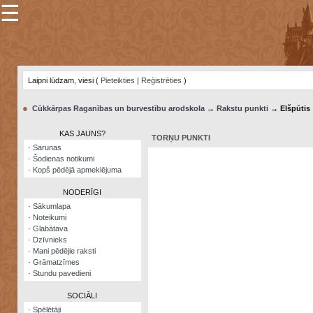
☰
×
Sarunu
pavediens
Laipni lūdzam, viesi (
Pieteikties
|
Reģistrēties
)
Manas
piezīmes
●
Cūkkārpas Raganības un burvestību arodskola
→
Rakstu punkti
→ Elšpūtis
Grāmatzīmes
KAS JAUNS?
TORŅU PUNKTI
Šodienas
·
Sarunas
notikumi
·
Šodienas notikumi
·
Kopš pēdējā apmeklējuma
Laupītāju
karte
NODERĪGI
·
Sākumlapa
·
Noteikumi
Visatcera
·
Glabātava
almanahs
·
Dzīvnieks
·
Mani pēdējie raksti
Arhīvs
·
Grāmatzīmes
·
Stundu pavedieni
SOCIĀLI
·
Spēlētāji