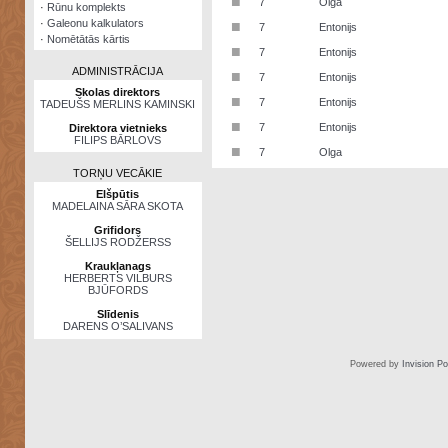
■
7
Olga
·
Rūnu komplekts
·
Galeonu kalkulators
■
7
Entonijs
·
Nomētātās kārtis
■
7
Entonijs
ADMINISTRĀCIJA
■
7
Entonijs
Skolas direktors
■
7
Entonijs
TADEUŠS MERLINS KAMINSKI
■
7
Entonijs
Direktora vietnieks
FILIPS BĀRLOVS
■
7
Olga
TORŅU VECĀKIE
Elšpūtis
MADELAINA SĀRA SKOTA
Grifidors
ŠELLIJS RODŽERSS
Kraukļanags
HERBERTS VILBURS
BJŪFORDS
Slīdenis
DARENS O’SALIVANS
Powered by
Invision P