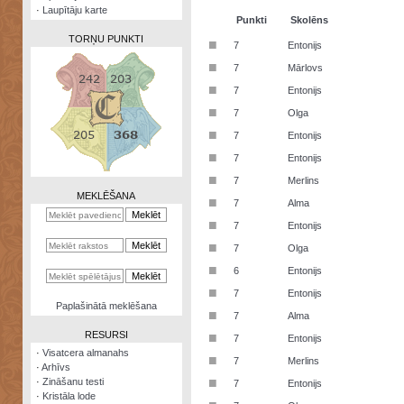
·
Laupītāju karte
Punkti
Skolēns
TORŅU PUNKTI
■
7
Entonijs
■
7
Mārlovs
■
7
Entonijs
■
7
Olga
Zināšanu
■
7
Entonijs
testi
■
7
Entonijs
Kristāla
■
7
Merlins
lode
MEKLĒŠANA
■
7
Alma
Rūnu
■
7
Entonijs
komplekts
■
7
Olga
Galeonu
■
6
Entonijs
kalkulators
■
7
Entonijs
Nomētātās
Paplašinātā meklēšana
■
kārtis
7
Alma
RESURSI
■
7
Entonijs
·
Visatcera almanahs
■
7
Merlins
·
Arhīvs
■
·
Zināšanu testi
7
Entonijs
·
Kristāla lode