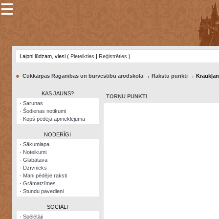
☰
×
Sarunu
pavediens
Laipni lūdzam, viesi (
Pieteikties
|
Reģistrēties
)
Manas
piezīmes
●
Cūkkārpas Raganības un burvestību arodskola
→
Rakstu punkti
→ Kraukļan
Grāmatzīmes
KAS JAUNS?
TORŅU PUNKTI
Šodienas
·
Sarunas
notikumi
·
Šodienas notikumi
·
Kopš pēdējā apmeklējuma
Laupītāju
karte
NODERĪGI
·
Sākumlapa
·
Noteikumi
Visatcera
·
Glabātava
almanahs
·
Dzīvnieks
·
Mani pēdējie raksti
Arhīvs
·
Grāmatzīmes
·
Stundu pavedieni
SOCIĀLI
·
Spēlētāji