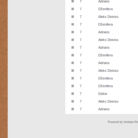
■
7
Adrians
■
7
Dženifera
■
7
Aleks Deiviss
■
7
Dženifera
■
7
Adrians
■
7
Aleks Deiviss
■
7
Adrians
■
7
Dženifera
■
7
Adrians
■
7
Aleks Deiviss
■
7
Dženifera
■
7
Dženifera
■
7
Dafne
■
7
Aleks Deiviss
■
7
Adrians
Powered by
Invision P