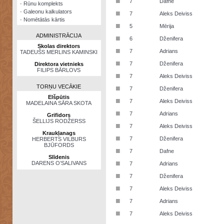
■
7
Dafne
·
Rūnu komplekts
·
Galeonu kalkulators
■
7
Aleks Deiviss
·
Nomētātās kārtis
■
5
Mērija
ADMINISTRĀCIJA
■
6
Dženifera
Skolas direktors
■
7
Adrians
TADEUŠS MERLINS KAMINSKI
■
7
Dženifera
Direktora vietnieks
FILIPS BĀRLOVS
■
7
Aleks Deiviss
TORŅU VECĀKIE
■
7
Dženifera
Elšpūtis
■
7
Aleks Deiviss
MADELAINA SĀRA SKOTA
■
7
Adrians
Grifidors
ŠELLIJS RODŽERSS
■
7
Aleks Deiviss
Kraukļanags
■
7
Dženifera
HERBERTS VILBURS
BJŪFORDS
■
7
Dafne
Slīdenis
■
DARENS O’SALIVANS
7
Adrians
■
7
Dženifera
■
7
Aleks Deiviss
■
7
Adrians
■
7
Aleks Deiviss