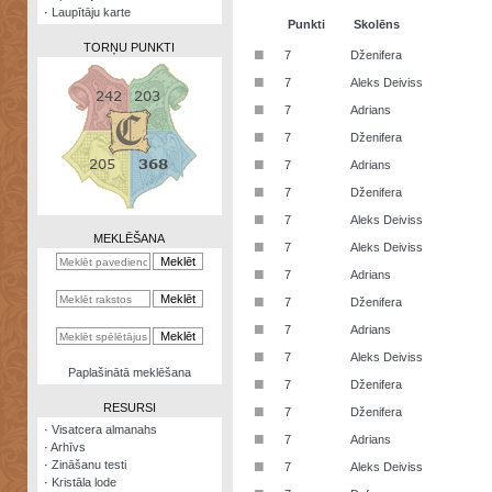
·
Laupītāju karte
Punkti
Skolēns
TORŅU PUNKTI
■
7
Dženifera
■
7
Aleks Deiviss
■
7
Adrians
■
7
Dženifera
Zināšanu
■
7
Adrians
testi
■
7
Dženifera
Kristāla
■
7
Aleks Deiviss
lode
MEKLĒŠANA
■
7
Aleks Deiviss
Rūnu
■
7
Adrians
komplekts
■
7
Dženifera
Galeonu
■
7
Adrians
kalkulators
■
7
Aleks Deiviss
Nomētātās
Paplašinātā meklēšana
■
kārtis
7
Dženifera
RESURSI
■
7
Dženifera
·
Visatcera almanahs
■
7
Adrians
·
Arhīvs
■
·
Zināšanu testi
7
Aleks Deiviss
·
Kristāla lode