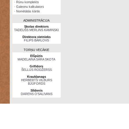
·
Rūnu komplekts
·
Galeonu kalkulators
·
Nomētātās kārtis
ADMINISTRĀCIJA
Skolas direktors
TADEUŠS MERLINS KAMINSKI
Direktora vietnieks
FILIPS BĀRLOVS
TORŅU VECĀKIE
Elšpūtis
MADELAINA SĀRA SKOTA
Grifidors
ŠELLIJS RODŽERSS
Kraukļanags
HERBERTS VILBURS
BJŪFORDS
Slīdenis
DARENS O’SALIVANS