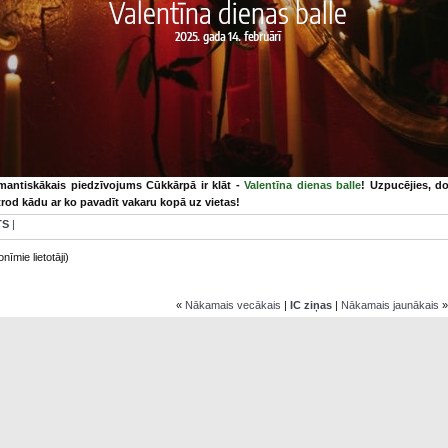
antiskākais piedzīvojums Cūkkārpā ir klāt -
Valentīna dienas balle
! Uzpucējies, d
trod kādu ar ko pavadīt vakaru kopā uz vietas!
TS
|
nīmie lietotāji)
«
Nākamais vecākais
|
IC ziņas
|
Nākamais jaunākais