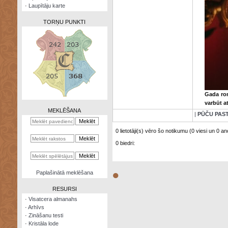
·
Laupītāju karte
TORŅU PUNKTI
Zināšanu
testi
Gada rom
Kristāla
varbūt a
lode
MEKLĒŠANA
|
PŪČU PAS
Rūnu
komplekts
0 lietotāji(s) vēro šo notikumu (0 viesi un 0 ano
0 biedri:
Galeonu
kalkulators
Nomētātās
●
Paplašinātā meklēšana
kārtis
RESURSI
·
Visatcera almanahs
·
Arhīvs
·
Zināšanu testi
·
Kristāla lode