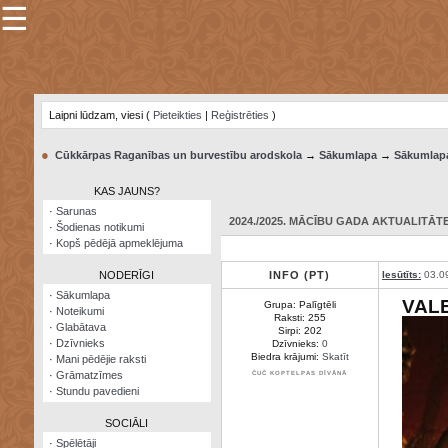
☰
×
Sarunu
pavediens
Laipni lūdzam, viesi (
Pieteikties
|
Reģistrēties
)
Manas
piezīmes
●
Cūkkārpas Raganības un burvestību arodskola
→
Sākumlapa
→
Sākumlap
Grāmatzīmes
KAS JAUNS?
Šodienas
·
Sarunas
notikumi
2024./2025. MĀCĪBU GADA AKTUALITĀTE:
·
Šodienas notikumi
·
Kopš pēdējā apmeklējuma
Laupītāju
karte
NODERĪGI
INFO (PT)
Iesūtīts:
03.0
·
Sākumlapa
VAL
Grupa: Palīgtēli
·
Noteikumi
Visatcera
Raksti: 255
·
Glabātava
almanahs
Sirpi: 202
·
Dzīvnieks
Dzīvnieks:
0
Biedra krājumi:
Skatīt
·
Mani pēdējie raksti
Arhīvs
·
Grāmatzīmes
ČUČ KOPTELPAS DĪVĀNĀ
·
Stundu pavedieni
SOCIĀLI
·
Spēlētāji