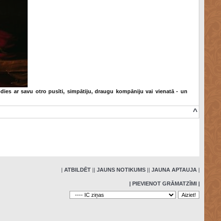
odies ar savu otro pusīti, simpātiju, draugu kompāniju vai vienatā - un
^
»
|
ATBILDĒT
|
|
JAUNS NOTIKUMS
|
|
JAUNA APTAUJA
|
| PIEVIENOT GRĀMATZĪMI |