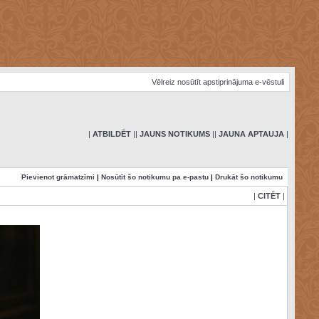
Vēlreiz nosūtīt apstiprinājuma e-vēstuli
|
ATBILDĒT
|
|
JAUNS NOTIKUMS
|
|
JAUNA APTAUJA
|
Pievienot grāmatzīmi
|
Nosūtīt šo notikumu pa e-pastu
|
Drukāt šo notikumu
|
CITĒT
|