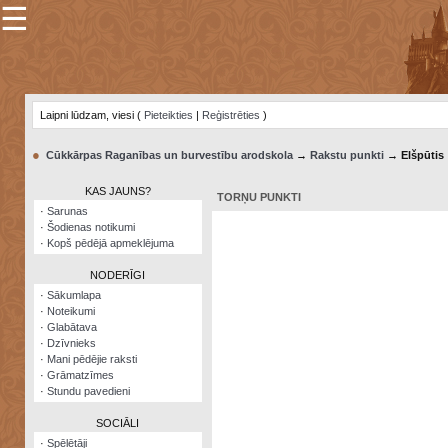
☰
×
Sarunu
pavediens
Laipni lūdzam, viesi (
Pieteikties
|
Reģistrēties
)
Manas
piezīmes
●
Cūkkārpas Raganības un burvestību arodskola
→
Rakstu punkti
→ Elšpūtis
Grāmatzīmes
KAS JAUNS?
TORŅU PUNKTI
Šodienas
·
Sarunas
notikumi
·
Šodienas notikumi
·
Kopš pēdējā apmeklējuma
Laupītāju
karte
NODERĪGI
·
Sākumlapa
·
Noteikumi
Visatcera
·
Glabātava
almanahs
·
Dzīvnieks
·
Mani pēdējie raksti
Arhīvs
·
Grāmatzīmes
·
Stundu pavedieni
SOCIĀLI
·
Spēlētāji