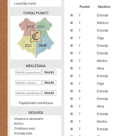
·
Laupītāju karte
Punkti
Skolēns
TORŅU PUNKTI
■
7
Entonijs
■
7
Mārlovs
■
7
Entonijs
■
7
Olga
Zināšanu
■
7
Entonijs
testi
■
7
Entonijs
Kristāla
■
7
Merlins
lode
MEKLĒŠANA
■
7
Alma
Rūnu
■
7
Entonijs
komplekts
■
7
Olga
Galeonu
■
6
Entonijs
kalkulators
■
7
Entonijs
Nomētātās
Paplašinātā meklēšana
■
kārtis
7
Alma
RESURSI
■
7
Entonijs
·
Visatcera almanahs
■
7
Merlins
·
Arhīvs
■
·
Zināšanu testi
7
Entonijs
·
Kristāla lode