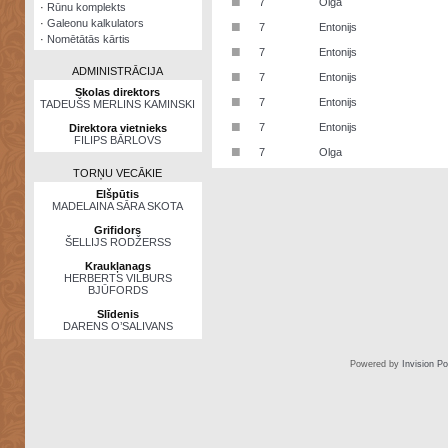
■
7
Olga
·
Rūnu komplekts
·
Galeonu kalkulators
■
7
Entonijs
·
Nomētātās kārtis
■
7
Entonijs
ADMINISTRĀCIJA
■
7
Entonijs
Skolas direktors
■
7
Entonijs
TADEUŠS MERLINS KAMINSKI
■
7
Entonijs
Direktora vietnieks
FILIPS BĀRLOVS
■
7
Olga
TORŅU VECĀKIE
Elšpūtis
MADELAINA SĀRA SKOTA
Grifidors
ŠELLIJS RODŽERSS
Kraukļanags
HERBERTS VILBURS
BJŪFORDS
Slīdenis
DARENS O’SALIVANS
Powered by
Invision P