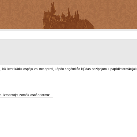
/a, kā lietot kādu iespēju vai nesaproti, kāpēc saņēmi šo kļūdas paziņojumu, papildinformācijai
ties, izmantojot zemāk esošo formu: