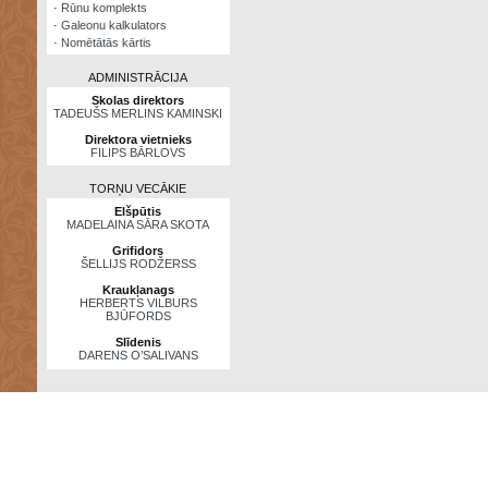
·
Rūnu komplekts
·
Galeonu kalkulators
·
Nomētātās kārtis
ADMINISTRĀCIJA
Skolas direktors
TADEUŠS MERLINS KAMINSKI
Direktora vietnieks
FILIPS BĀRLOVS
TORŅU VECĀKIE
Elšpūtis
MADELAINA SĀRA SKOTA
Grifidors
ŠELLIJS RODŽERSS
Kraukļanags
HERBERTS VILBURS
BJŪFORDS
Slīdenis
DARENS O’SALIVANS