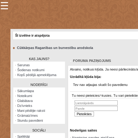
☰
×
Sarunu
pavediens
Šī izvēlne ir atspējota
Manas
piezīmes
●
Cūkkārpas Raganības un burvestību arodskola
Grāmatzīmes
KAS JAUNS?
FORUMA PAZIŅOJUMS
Šodienas
·
Sarunas
notikumi
Atvaino, notikusi kļūda. Ja neesi pārliecināts
·
Šodienas notikumi
·
Kopš pēdējā apmeklējuma
Uzrādītā kļūda bija:
Laupītāju
karte
NODERĪGI
Tev nav atļaujas skatīt šo pavedienu
·
Sākumlapa
Tu neesi pieteicies/-kusies. Tu vari pieteik
·
Noteikumi
Visatcera
·
Glabātava
almanahs
·
Dzīvnieks
·
Mani pēdējie raksti
Arhīvs
·
Grāmatzīmes
·
Stundu pavedieni
SOCIĀLI
Noderīgas saites
·
Spēlētāji
·
Aizmirstas paroles atgūšana