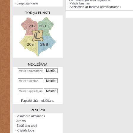
·
Laupītāju karte
·
Palīdzības faili
·
Sazināties ar foruma administratoru
TORŅU PUNKTI
Zināšanu
testi
Kristāla
lode
MEKLĒŠANA
Rūnu
komplekts
Galeonu
kalkulators
Nomētātās
Paplašinātā meklēšana
kārtis
RESURSI
·
Visatcera almanahs
·
Arhīvs
·
Zināšanu testi
·
Kristāla lode