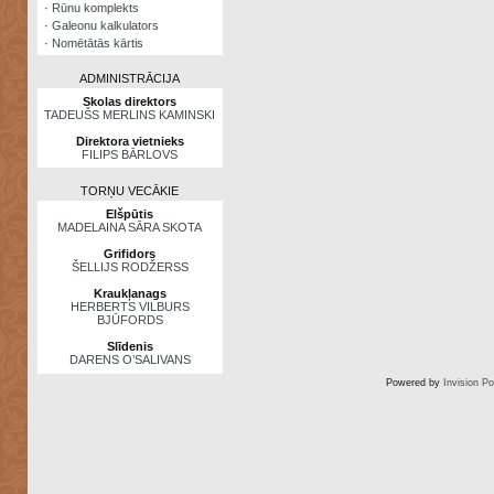
·
Rūnu komplekts
·
Galeonu kalkulators
·
Nomētātās kārtis
ADMINISTRĀCIJA
Skolas direktors
TADEUŠS MERLINS KAMINSKI
Direktora vietnieks
FILIPS BĀRLOVS
TORŅU VECĀKIE
Elšpūtis
MADELAINA SĀRA SKOTA
Grifidors
ŠELLIJS RODŽERSS
Kraukļanags
HERBERTS VILBURS
BJŪFORDS
Slīdenis
DARENS O’SALIVANS
Powered by
Invision P