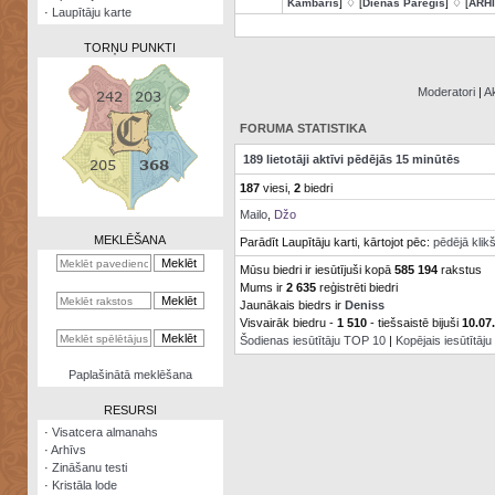
Kambaris
] ♢ [
Dienas Pareģis
] ♢ [
ARH
·
Laupītāju karte
TORŅU PUNKTI
Moderatori
|
Ak
FORUMA STATISTIKA
Zināšanu
189 lietotāji aktīvi pēdējās 15 minūtēs
testi
187
viesi,
2
biedri
Kristāla
Mailo
,
Džo
lode
MEKLĒŠANA
Parādīt Laupītāju karti, kārtojot pēc:
pēdējā klik
Rūnu
Mūsu biedri ir iesūtījuši kopā
585 194
rakstus
komplekts
Mums ir
2 635
reģistrēti biedri
Jaunākais biedrs ir
Deniss
Galeonu
Visvairāk biedru -
1 510
- tiešsaistē bijuši
10.07
kalkulators
Šodienas iesūtītāju TOP 10
|
Kopējais iesūtītāj
Nomētātās
Paplašinātā meklēšana
kārtis
RESURSI
·
Visatcera almanahs
·
Arhīvs
·
Zināšanu testi
·
Kristāla lode