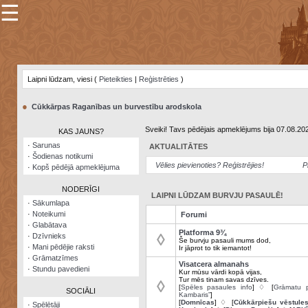
☰
×
Sarunu
pavediens
Laipni lūdzam, viesi (
Pieteikties
|
Reģistrēties
)
Manas
piezīmes
●
Cūkkārpas Raganības un burvestību arodskola
Grāmatzīmes
Sveiki! Tavs pēdējais apmeklējums bija 07.08.20
KAS JAUNS?
Šodienas
·
Sarunas
AKTUALITĀTES
notikumi
·
Šodienas notikumi
Vēlies pievienoties? Reģistrējies!
P
·
Kopš pēdējā apmeklējuma
Laupītāju
karte
NODERĪGI
LAIPNI LŪDZAM BURVJU PASAULĒ!
·
Sākumlapa
·
Noteikumi
Forumi
Visatcera
·
Glabātava
almanahs
Platforma 9¾
◊
·
Dzīvnieks
Še burvju pasauli mums dod,
·
Mani pēdējie raksti
Ir jāprot to tik iemantot!
Arhīvs
·
Grāmatzīmes
Visatcera almanahs
·
Stundu pavedieni
Kur mūsu vārdi kopā vijas,
Tur mēs tinam savas dzīves.
◊
[
Spēles pasaules info
] ♢ [
Grāmatu p
SOCIĀLI
Kambaris”
]
[
Domnīcas
] ♢ [
Cūkkārpiešu vēstule
·
Spēlētāji