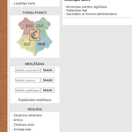
·
Laupītāju karte
·
Aizmirstas paroles atgūšana
·
Palīdzības faili
TORŅU PUNKTI
·
Sazināties ar foruma administratoru
Zināšanu
testi
Kristāla
lode
MEKLĒŠANA
Rūnu
komplekts
Galeonu
kalkulators
Nomētātās
Paplašinātā meklēšana
kārtis
RESURSI
·
Visatcera almanahs
·
Arhīvs
·
Zināšanu testi
·
Kristāla lode