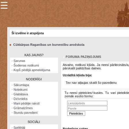
☰
×
Sarunu
pavediens
Šī izvēlne ir atspējota
Manas
piezīmes
●
Cūkkārpas Raganības un burvestību arodskola
Grāmatzīmes
KAS JAUNS?
FORUMA PAZIŅOJUMS
Šodienas
·
Sarunas
notikumi
Atvaino, notikusi kļūda. Ja neesi pārliecināts/
·
Šodienas notikumi
pārskatīt palīdzības datnes.
·
Kopš pēdējā apmeklējuma
Laupītāju
Uzrādītā kļūda bija:
karte
NODERĪGI
Tev nav atļaujas skatīt šo pavedienu
·
Sākumlapa
·
Noteikumi
Visatcera
Tu neesi pieteicies/-kusies. Tu vari pieteikti
·
Glabātava
almanahs
zemāk esošo formu:
·
Dzīvnieks
·
Mani pēdējie raksti
Arhīvs
·
Grāmatzīmes
·
Stundu pavedieni
SOCIĀLI
·
Spēlētāji
Noderīgas saites