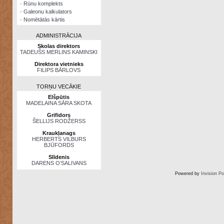
·
Rūnu komplekts
·
Galeonu kalkulators
·
Nomētātās kārtis
ADMINISTRĀCIJA
Skolas direktors
TADEUŠS MERLINS KAMINSKI
Direktora vietnieks
FILIPS BĀRLOVS
TORŅU VECĀKIE
Elšpūtis
MADELAINA SĀRA SKOTA
Grifidors
ŠELLIJS RODŽERSS
Kraukļanags
HERBERTS VILBURS
BJŪFORDS
Slīdenis
DARENS O’SALIVANS
Powered by
Invision P