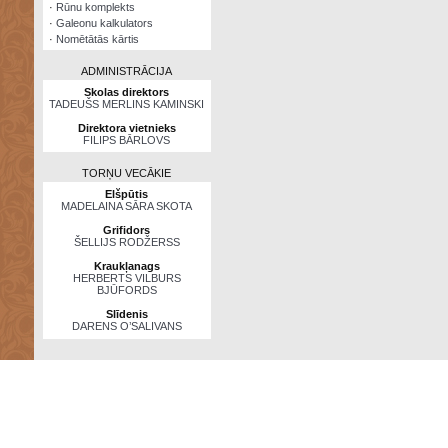
·
Rūnu komplekts
·
Galeonu kalkulators
·
Nomētātās kārtis
ADMINISTRĀCIJA
Skolas direktors
TADEUŠS MERLINS KAMINSKI
Direktora vietnieks
FILIPS BĀRLOVS
TORŅU VECĀKIE
Elšpūtis
MADELAINA SĀRA SKOTA
Grifidors
ŠELLIJS RODŽERSS
Kraukļanags
HERBERTS VILBURS
BJŪFORDS
Slīdenis
DARENS O’SALIVANS