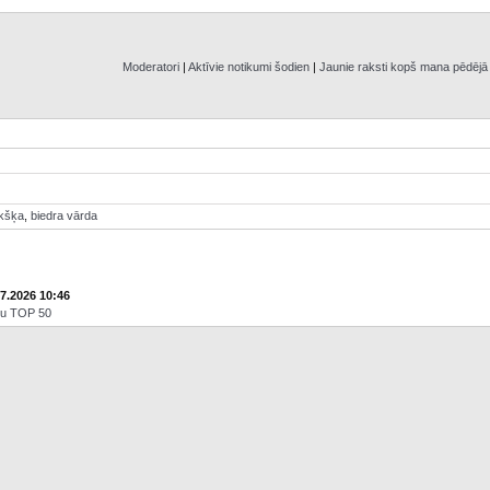
Moderatori
|
Aktīvie notikumi šodien
|
Jaunie raksti kopš mana pēdēj
ikšķa
,
biedra vārda
07.2026 10:46
āju TOP 50