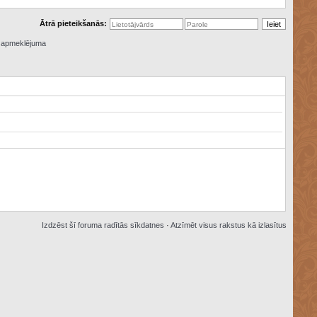
Ātrā pieteikšanās:
ā apmeklējuma
Izdzēst šī foruma radītās sīkdatnes
·
Atzīmēt visus rakstus kā izlasītus