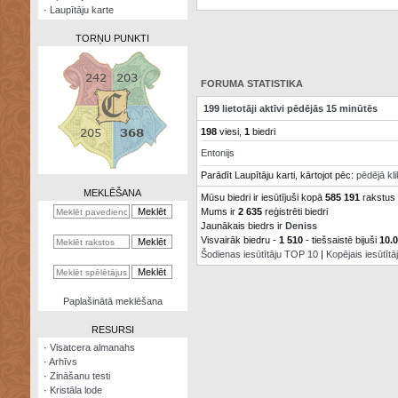
·
Laupītāju karte
TORŅU PUNKTI
FORUMA STATISTIKA
199 lietotāji aktīvi pēdējās 15 minūtēs
Zināšanu
198
viesi,
1
biedri
testi
Entonijs
Kristāla
Parādīt Laupītāju karti, kārtojot pēc:
pēdējā kl
lode
MEKLĒŠANA
Mūsu biedri ir iesūtījuši kopā
585 191
rakstus
Mums ir
2 635
reģistrēti biedri
Rūnu
komplekts
Jaunākais biedrs ir
Deniss
Visvairāk biedru -
1 510
- tiešsaistē bijuši
10.
Šodienas iesūtītāju TOP 10
|
Kopējais iesūtīt
Galeonu
kalkulators
Nomētātās
Paplašinātā meklēšana
kārtis
RESURSI
·
Visatcera almanahs
·
Arhīvs
·
Zināšanu testi
·
Kristāla lode