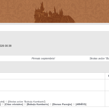
2026 00:38
Pirmais septembris!
Skolas avīze “B
ukti
] ♢ [
Skolas avīze “Bubuļu Kambaris”
]
s
] ♢ [
Citas vēstules
] ♢ [
Bubuļu Kambaris
] ♢ [
Dienas Pareģis
] ♢ [
ARHĪVS
]