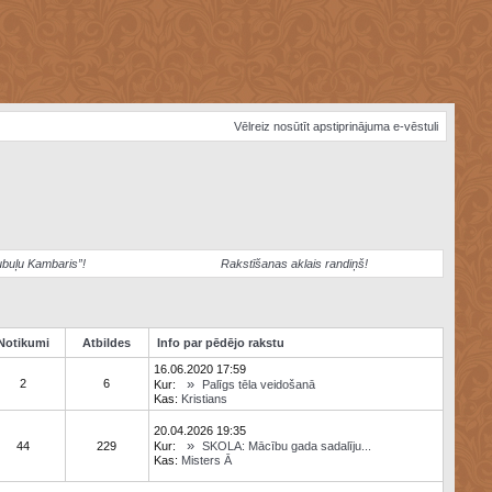
Vēlreiz nosūtīt apstiprinājuma e-vēstuli
ubuļu Kambaris”!
Rakstīšanas aklais randiņš!
Notikumi
Atbildes
Info par pēdējo rakstu
16.06.2020 17:59
»
2
6
Kur:
Palīgs tēla veidošanā
Kas:
Kristians
20.04.2026 19:35
»
44
229
Kur:
SKOLA: Mācību gada sadalīju...
Kas:
Misters Ā