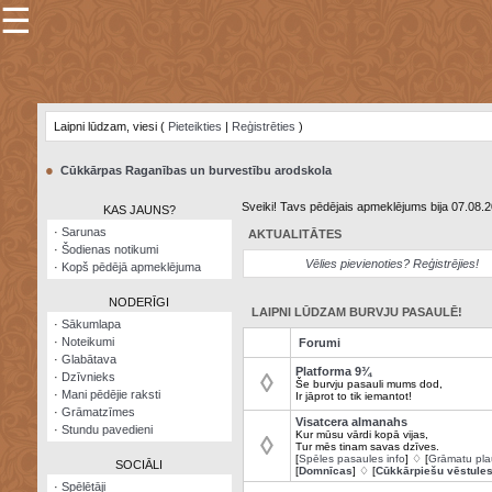
☰
×
Sarunu
pavediens
Laipni lūdzam, viesi (
Pieteikties
|
Reģistrēties
)
Manas
piezīmes
●
Cūkkārpas Raganības un burvestību arodskola
Grāmatzīmes
Sveiki! Tavs pēdējais apmeklējums bija 07.08.
KAS JAUNS?
Šodienas
·
Sarunas
AKTUALITĀTES
notikumi
·
Šodienas notikumi
Vēlies pievienoties? Reģistrējies!
·
Kopš pēdējā apmeklējuma
Laupītāju
karte
NODERĪGI
LAIPNI LŪDZAM BURVJU PASAULĒ!
·
Sākumlapa
·
Noteikumi
Forumi
Visatcera
·
Glabātava
almanahs
Platforma 9¾
◊
·
Dzīvnieks
Še burvju pasauli mums dod,
·
Mani pēdējie raksti
Ir jāprot to tik iemantot!
Arhīvs
·
Grāmatzīmes
Visatcera almanahs
·
Stundu pavedieni
Kur mūsu vārdi kopā vijas,
◊
Tur mēs tinam savas dzīves.
[
Spēles pasaules info
] ♢ [
Grāmatu pla
SOCIĀLI
[
Domnīcas
] ♢ [
Cūkkārpiešu vēstule
·
Spēlētāji