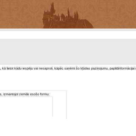
/a, kā lietot kādu iespēju vai nesaproti, kāpēc saņēmi šo kļūdas paziņojumu, papildinformācijai
ties, izmantojot zemāk esošo formu: