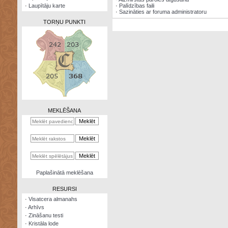
·
Laupītāju karte
·
Palīdzības faili
·
Sazināties ar foruma administratoru
TORŅU PUNKTI
Zināšanu
testi
Kristāla
lode
MEKLĒŠANA
Rūnu
komplekts
Galeonu
kalkulators
Nomētātās
Paplašinātā meklēšana
kārtis
RESURSI
·
Visatcera almanahs
·
Arhīvs
·
Zināšanu testi
·
Kristāla lode