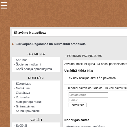
☰
×
Sarunu
pavediens
Šī izvēlne ir atspējota
Manas
piezīmes
●
Cūkkārpas Raganības un burvestību arodskola
Grāmatzīmes
KAS JAUNS?
FORUMA PAZIŅOJUMS
Šodienas
·
Sarunas
notikumi
Atvaino, notikusi kļūda. Ja neesi pārliecināts
·
Šodienas notikumi
·
Kopš pēdējā apmeklējuma
Uzrādītā kļūda bija:
Laupītāju
karte
NODERĪGI
Tev nav atļaujas skatīt šo pavedienu
·
Sākumlapa
Tu neesi pieteicies/-kusies. Tu vari pieteik
·
Noteikumi
Visatcera
·
Glabātava
almanahs
·
Dzīvnieks
·
Mani pēdējie raksti
Arhīvs
·
Grāmatzīmes
·
Stundu pavedieni
SOCIĀLI
Noderīgas saites
·
Spēlētāji
·
Aizmirstas paroles atgūšana