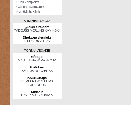
·
Rūnu komplekts
·
Galeonu kalkulators
·
Nomētātās kārtis
ADMINISTRĀCIJA
Skolas direktors
TADEUŠS MERLINS KAMINSKI
Direktora vietnieks
FILIPS BĀRLOVS
TORŅU VECĀKIE
Elšpūtis
MADELAINA SĀRA SKOTA
Grifidors
ŠELLIJS RODŽERSS
Kraukļanags
HERBERTS VILBURS
BJŪFORDS
Slīdenis
DARENS O’SALIVANS