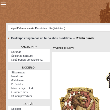
☰
×
Sarunu
pavediens
Laipni lūdzam, viesi (
Pieteikties
|
Reģistrēties
)
Manas
piezīmes
●
Cūkkārpas Raganības un burvestību arodskola
→ Rakstu punkti
Grāmatzīmes
KAS JAUNS?
TORŅU PUNKTI
Šodienas
·
Sarunas
notikumi
·
Šodienas notikumi
·
Kopš pēdējā apmeklējuma
Laupītāju
karte
NODERĪGI
·
Sākumlapa
·
Noteikumi
Visatcera
·
Glabātava
almanahs
·
Dzīvnieks
·
Mani pēdējie raksti
Arhīvs
·
Grāmatzīmes
·
Stundu pavedieni
SOCIĀLI
·
Spēlētāji