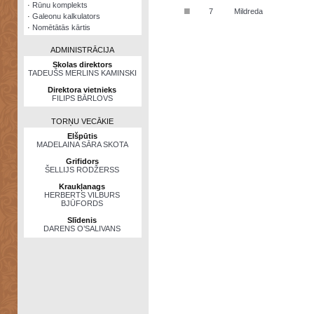
·
Rūnu komplekts
■
7
Mildreda
·
Galeonu kalkulators
·
Nomētātās kārtis
ADMINISTRĀCIJA
Skolas direktors
TADEUŠS MERLINS KAMINSKI
Direktora vietnieks
FILIPS BĀRLOVS
TORŅU VECĀKIE
Elšpūtis
MADELAINA SĀRA SKOTA
Grifidors
ŠELLIJS RODŽERSS
Kraukļanags
HERBERTS VILBURS
BJŪFORDS
Slīdenis
DARENS O’SALIVANS