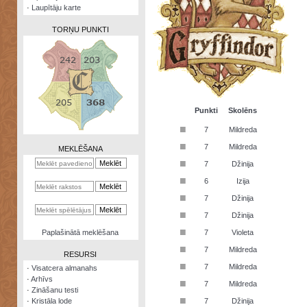
·
Laupītāju karte
TORŅU PUNKTI
Zināšanu
testi
Punkti
Skolēns
■
7
Mildreda
Kristāla
lode
■
7
Mildreda
MEKLĒŠANA
■
7
Džinija
Rūnu
komplekts
■
6
Izija
■
Galeonu
7
Džinija
kalkulators
■
7
Džinija
Nomētātās
■
Paplašinātā meklēšana
7
Violeta
kārtis
■
7
Mildreda
RESURSI
■
7
Mildreda
·
Visatcera almanahs
·
Arhīvs
■
7
Mildreda
·
Zināšanu testi
■
·
Kristāla lode
7
Džinija