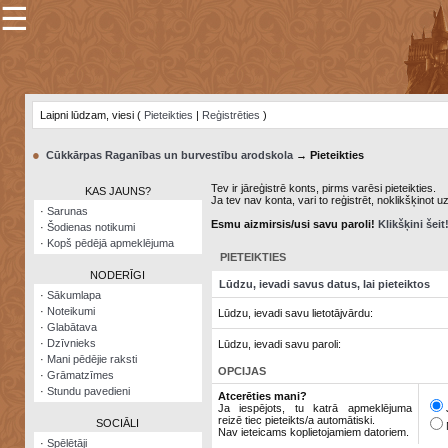
☰
×
Sarunu
pavediens
Laipni lūdzam, viesi (
Pieteikties
|
Reģistrēties
)
Manas
piezīmes
●
Cūkkārpas Raganības un burvestību arodskola
→ Pieteikties
Grāmatzīmes
Tev ir jāreģistrē konts, pirms varēsi pieteikties.
KAS JAUNS?
Ja tev nav konta, vari to reģistrēt, noklikšķinot u
Šodienas
·
Sarunas
notikumi
Esmu aizmirsis/usi savu paroli!
Klikšķini šeit
·
Šodienas notikumi
·
Kopš pēdējā apmeklējuma
Laupītāju
PIETEIKTIES
karte
NODERĪGI
Lūdzu, ievadi savus datus, lai pieteiktos
·
Sākumlapa
·
Noteikumi
Lūdzu, ievadi savu lietotājvārdu:
Visatcera
·
Glabātava
almanahs
·
Dzīvnieks
Lūdzu, ievadi savu paroli:
·
Mani pēdējie raksti
Arhīvs
OPCIJAS
·
Grāmatzīmes
·
Stundu pavedieni
Atcerēties mani?
Ja iespējots, tu katrā apmeklējuma
reizē tiec pieteikts/a automātiski.
SOCIĀLI
Nav ieteicams koplietojamiem datoriem.
·
Spēlētāji