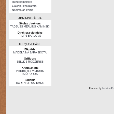
·
Rūnu komplekts
·
Galeonu kalkulators
·
Nomētātās kārtis
ADMINISTRĀCIJA
Skolas direktors
TADEUŠS MERLINS KAMINSKI
Direktora vietnieks
FILIPS BĀRLOVS
TORŅU VECĀKIE
Elšpūtis
MADELAINA SĀRA SKOTA
Grifidors
ŠELLIJS RODŽERSS
Kraukļanags
HERBERTS VILBURS
BJŪFORDS
Slīdenis
DARENS O’SALIVANS
Powered by
Invision P