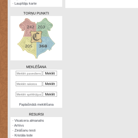
·
Laupītāju karte
TORŅU PUNKTI
Zināšanu
testi
Kristāla
lode
MEKLĒŠANA
Rūnu
komplekts
Galeonu
kalkulators
Nomētātās
Paplašinātā meklēšana
kārtis
RESURSI
·
Visatcera almanahs
·
Arhīvs
·
Zināšanu testi
·
Kristāla lode