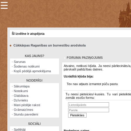
☰
×
Sarunu
pavediens
Šī izvēlne ir atspējota
Manas
piezīmes
●
Cūkkārpas Raganības un burvestību arodskola
Grāmatzīmes
KAS JAUNS?
FORUMA PAZIŅOJUMS
Šodienas
·
Sarunas
notikumi
Atvaino, notikusi kļūda. Ja neesi pārliecināts/
·
Šodienas notikumi
pārskatīt palīdzības datnes.
·
Kopš pēdējā apmeklējuma
Laupītāju
Uzrādītā kļūda bija:
karte
NODERĪGI
Tev nav atļauts izmantot pūču pastu
·
Sākumlapa
·
Noteikumi
Visatcera
Tu neesi pieteicies/-kusies. Tu vari pieteikti
·
Glabātava
almanahs
zemāk esošo formu:
·
Dzīvnieks
·
Mani pēdējie raksti
Arhīvs
·
Grāmatzīmes
·
Stundu pavedieni
SOCIĀLI
·
Spēlētāji
Noderīgas saites