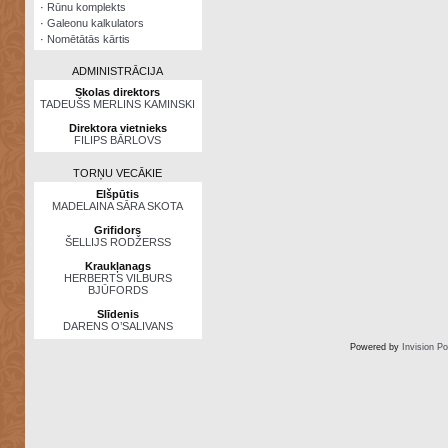
·
Rūnu komplekts
·
Galeonu kalkulators
·
Nomētātās kārtis
ADMINISTRĀCIJA
Skolas direktors
TADEUŠS MERLINS KAMINSKI
Direktora vietnieks
FILIPS BĀRLOVS
TORŅU VECĀKIE
Elšpūtis
MADELAINA SĀRA SKOTA
Grifidors
ŠELLIJS RODŽERSS
Kraukļanags
HERBERTS VILBURS
BJŪFORDS
Slīdenis
DARENS O’SALIVANS
Powered by
Invision P