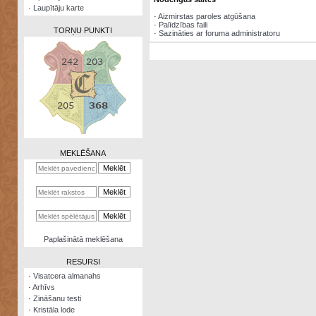
·
Laupītāju karte
·
Aizmirstas paroles atgūšana
·
Palīdzības faili
TORŅU PUNKTI
·
Sazināties ar foruma administratoru
Zināšanu
testi
Kristāla
lode
MEKLĒŠANA
Rūnu
komplekts
Galeonu
kalkulators
Nomētātās
Paplašinātā meklēšana
kārtis
RESURSI
·
Visatcera almanahs
·
Arhīvs
·
Zināšanu testi
·
Kristāla lode