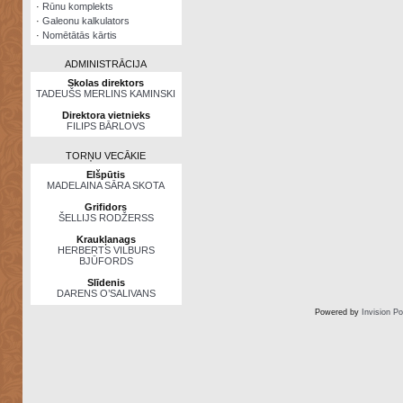
·
Rūnu komplekts
·
Galeonu kalkulators
·
Nomētātās kārtis
ADMINISTRĀCIJA
Skolas direktors
TADEUŠS MERLINS KAMINSKI
Direktora vietnieks
FILIPS BĀRLOVS
TORŅU VECĀKIE
Elšpūtis
MADELAINA SĀRA SKOTA
Grifidors
ŠELLIJS RODŽERSS
Kraukļanags
HERBERTS VILBURS
BJŪFORDS
Slīdenis
DARENS O’SALIVANS
Powered by
Invision P