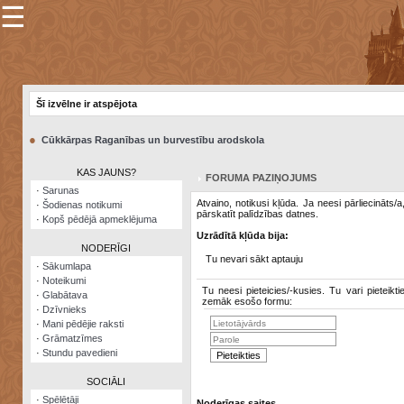
☰
×
Sarunu
pavediens
Šī izvēlne ir atspējota
Manas
piezīmes
●
Cūkkārpas Raganības un burvestību arodskola
Grāmatzīmes
KAS JAUNS?
FORUMA PAZIŅOJUMS
Šodienas
·
Sarunas
notikumi
Atvaino, notikusi kļūda. Ja neesi pārliecināts/
·
Šodienas notikumi
pārskatīt palīdzības datnes.
·
Kopš pēdējā apmeklējuma
Laupītāju
Uzrādītā kļūda bija:
karte
NODERĪGI
Tu nevari sākt aptauju
·
Sākumlapa
·
Noteikumi
Visatcera
Tu neesi pieteicies/-kusies. Tu vari pieteikti
·
Glabātava
almanahs
zemāk esošo formu:
·
Dzīvnieks
·
Mani pēdējie raksti
Arhīvs
·
Grāmatzīmes
·
Stundu pavedieni
SOCIĀLI
·
Spēlētāji
Noderīgas saites