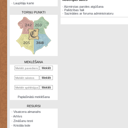
·
Laupītāju karte
·
Aizmirstas paroles atgūšana
·
Palīdzības faili
TORŅU PUNKTI
·
Sazināties ar foruma administratoru
Zināšanu
testi
Kristāla
lode
MEKLĒŠANA
Rūnu
komplekts
Galeonu
kalkulators
Nomētātās
Paplašinātā meklēšana
kārtis
RESURSI
·
Visatcera almanahs
·
Arhīvs
·
Zināšanu testi
·
Kristāla lode