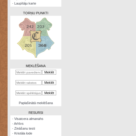
·
Laupītāju karte
TORŅU PUNKTI
Zināšanu
testi
Kristāla
lode
MEKLĒŠANA
Rūnu
komplekts
Galeonu
kalkulators
Nomētātās
Paplašinātā meklēšana
kārtis
RESURSI
·
Visatcera almanahs
·
Arhīvs
·
Zināšanu testi
·
Kristāla lode