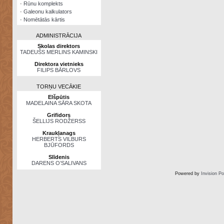
·
Rūnu komplekts
·
Galeonu kalkulators
·
Nomētātās kārtis
ADMINISTRĀCIJA
Skolas direktors
TADEUŠS MERLINS KAMINSKI
Direktora vietnieks
FILIPS BĀRLOVS
TORŅU VECĀKIE
Elšpūtis
MADELAINA SĀRA SKOTA
Grifidors
ŠELLIJS RODŽERSS
Kraukļanags
HERBERTS VILBURS
BJŪFORDS
Slīdenis
DARENS O’SALIVANS
Powered by
Invision P