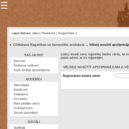
☰
×
Sarunu
pavediens
Laipni lūdzam, viesi (
Pieteikties
|
Reģistrēties
)
Manas
piezīmes
●
Cūkkārpas Raganības un burvestību arodskola
→ Vēlreiz nosūtīt apstiprināj
Grāmatzīmes
Lūdzu ievadi savu reģistrēto biedra vārdu, lai me
KAS JAUNS?
pasta adresi, ar ko reģistrējies.
Šodienas
·
Sarunas
notikumi
·
Šodienas notikumi
VĒLREIZ NOSŪTĪT APSTIPRINĀJUMA E-VĒ
·
Kopš pēdējā apmeklējuma
Laupītāju
Reģistrētais biedra vārds
karte
NODERĪGI
·
Sākumlapa
·
Noteikumi
Visatcera
·
Glabātava
almanahs
·
Dzīvnieks
·
Mani pēdējie raksti
Arhīvs
·
Grāmatzīmes
·
Stundu pavedieni
SOCIĀLI
·
Spēlētāji