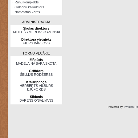
·
Rūnu komplekts
·
Galeonu kalkulators
·
Nomētātās kārtis
ADMINISTRĀCIJA
Skolas direktors
TADEUŠS MERLINS KAMINSKI
Direktora vietnieks
FILIPS BĀRLOVS
TORŅU VECĀKIE
Elšpūtis
MADELAINA SĀRA SKOTA
Grifidors
ŠELLIJS RODŽERSS
Kraukļanags
HERBERTS VILBURS
BJŪFORDS
Slīdenis
DARENS O’SALIVANS
Powered by
Invision P