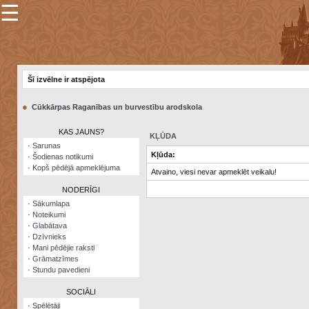
☰
×
Sarunu
pavediens
Šī izvēlne ir atspējota
Manas
piezīmes
●
Cūkkārpas Raganības un burvestību arodskola
Grāmatzīmes
KAS JAUNS?
KĻŪDA
Šodienas
·
Sarunas
notikumi
Kļūda:
·
Šodienas notikumi
·
Kopš pēdējā apmeklējuma
Atvaino, viesi nevar apmeklēt veikalu!
Laupītāju
karte
NODERĪGI
·
Sākumlapa
·
Noteikumi
Visatcera
·
Glabātava
almanahs
·
Dzīvnieks
·
Mani pēdējie raksti
Arhīvs
·
Grāmatzīmes
·
Stundu pavedieni
SOCIĀLI
·
Spēlētāji