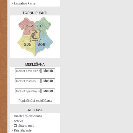
·
Laupītāju karte
TORŅU PUNKTI
Zināšanu
testi
Kristāla
lode
MEKLĒŠANA
Rūnu
komplekts
Galeonu
kalkulators
Nomētātās
Paplašinātā meklēšana
kārtis
RESURSI
·
Visatcera almanahs
·
Arhīvs
·
Zināšanu testi
·
Kristāla lode