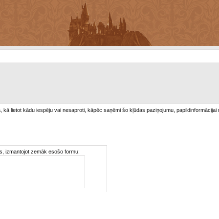
/a, kā lietot kādu iespēju vai nesaproti, kāpēc saņēmi šo kļūdas paziņojumu, papildinformācijai
ties, izmantojot zemāk esošo formu: