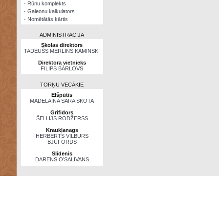
·
Rūnu komplekts
·
Galeonu kalkulators
·
Nomētātās kārtis
ADMINISTRĀCIJA
Skolas direktors
TADEUŠS MERLINS KAMINSKI
Direktora vietnieks
FILIPS BĀRLOVS
TORŅU VECĀKIE
Elšpūtis
MADELAINA SĀRA SKOTA
Grifidors
ŠELLIJS RODŽERSS
Kraukļanags
HERBERTS VILBURS
BJŪFORDS
Slīdenis
DARENS O’SALIVANS