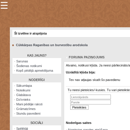
☰
×
Sarunu
pavediens
Šī izvēlne ir atspējota
Manas
piezīmes
●
Cūkkārpas Raganības un burvestību arodskola
Grāmatzīmes
KAS JAUNS?
FORUMA PAZIŅOJUMS
Šodienas
·
Sarunas
notikumi
Atvaino, notikusi kļūda. Ja neesi pārliecināts
·
Šodienas notikumi
·
Kopš pēdējā apmeklējuma
Uzrādītā kļūda bija:
Laupītāju
karte
NODERĪGI
Tev nav atļaujas skatīt šo pavedienu
·
Sākumlapa
Tu neesi pieteicies/-kusies. Tu vari pieteik
·
Noteikumi
Visatcera
·
Glabātava
almanahs
·
Dzīvnieks
·
Mani pēdējie raksti
Arhīvs
·
Grāmatzīmes
·
Stundu pavedieni
SOCIĀLI
Noderīgas saites
·
Spēlētāji
·
Aizmirstas paroles atgūšana