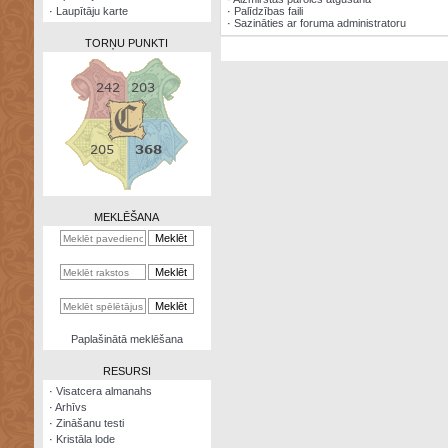
·
Laupītāju karte
·
Palīdzības faili
·
Sazināties ar foruma administratoru
TORŅU PUNKTI
Zināšanu
testi
Kristāla
lode
MEKLĒŠANA
Rūnu
komplekts
Galeonu
kalkulators
Nomētātās
Paplašinātā meklēšana
kārtis
RESURSI
·
Visatcera almanahs
·
Arhīvs
·
Zināšanu testi
·
Kristāla lode