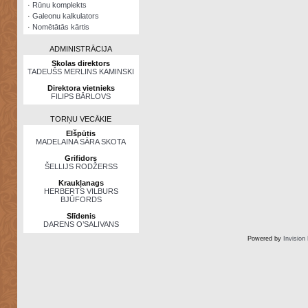
·
Rūnu komplekts
·
Galeonu kalkulators
·
Nomētātās kārtis
ADMINISTRĀCIJA
Skolas direktors
TADEUŠS MERLINS KAMINSKI
Direktora vietnieks
FILIPS BĀRLOVS
TORŅU VECĀKIE
Elšpūtis
MADELAINA SĀRA SKOTA
Grifidors
ŠELLIJS RODŽERSS
Kraukļanags
HERBERTS VILBURS
BJŪFORDS
Slīdenis
DARENS O’SALIVANS
Powered by
Invision