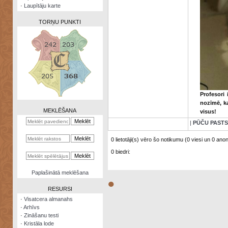
·
Laupītāju karte
TORŅU PUNKTI
Zināšanu
testi
Profesori
Kristāla
nozīmē, k
lode
MEKLĒŠANA
visus!
Rūnu
|
PŪČU PASTS
komplekts
0 lietotāji(s) vēro šo notikumu (0 viesi un 0 anonī
Galeonu
0 biedri:
kalkulators
Nomētātās
Paplašinātā meklēšana
kārtis
●
RESURSI
·
Visatcera almanahs
·
Arhīvs
·
Zināšanu testi
·
Kristāla lode