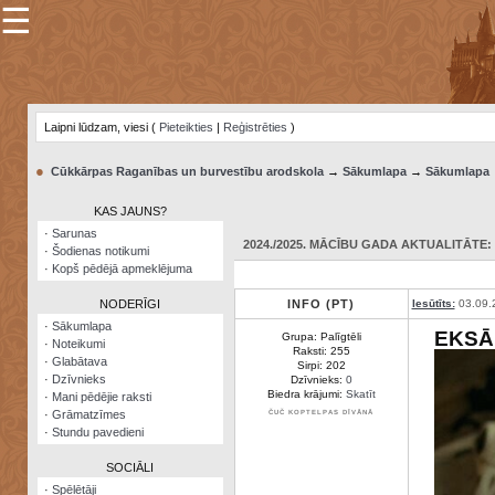
☰
×
Sarunu
pavediens
Laipni lūdzam, viesi (
Pieteikties
|
Reģistrēties
)
Manas
piezīmes
●
Cūkkārpas Raganības un burvestību arodskola
→
Sākumlapa
→
Sākumlapa
Grāmatzīmes
KAS JAUNS?
Šodienas
·
Sarunas
notikumi
2024./2025. MĀCĪBU GADA AKTUALITĀTE: 0
·
Šodienas notikumi
·
Kopš pēdējā apmeklējuma
Laupītāju
karte
NODERĪGI
INFO (PT)
Iesūtīts:
03.09.
·
Sākumlapa
EKSĀ
Grupa: Palīgtēli
·
Noteikumi
Visatcera
Raksti: 255
·
Glabātava
almanahs
Sirpi: 202
·
Dzīvnieks
Dzīvnieks:
0
Biedra krājumi:
Skatīt
·
Mani pēdējie raksti
Arhīvs
·
Grāmatzīmes
ČUČ KOPTELPAS DĪVĀNĀ
·
Stundu pavedieni
SOCIĀLI
·
Spēlētāji