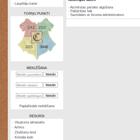
·
Laupītāju karte
·
Aizmirstas paroles atgūšana
·
Palīdzības faili
TORŅU PUNKTI
·
Sazināties ar foruma administratoru
Zināšanu
testi
Kristāla
lode
MEKLĒŠANA
Rūnu
komplekts
Galeonu
kalkulators
Nomētātās
Paplašinātā meklēšana
kārtis
RESURSI
·
Visatcera almanahs
·
Arhīvs
·
Zināšanu testi
·
Kristāla lode