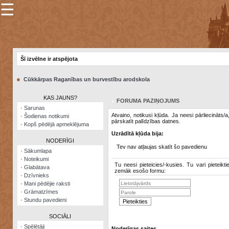
☰
×
Sarunu
pavediens
Šī izvēlne ir atspējota
Manas
piezīmes
●
Cūkkārpas Raganības un burvestību arodskola
Grāmatzīmes
KAS JAUNS?
FORUMA PAZIŅOJUMS
Šodienas
·
Sarunas
notikumi
Atvaino, notikusi kļūda. Ja neesi pārliecināts/
·
Šodienas notikumi
pārskatīt palīdzības datnes.
·
Kopš pēdējā apmeklējuma
Laupītāju
Uzrādītā kļūda bija:
karte
NODERĪGI
Tev nav atļaujas skatīt šo pavedienu
·
Sākumlapa
·
Noteikumi
Visatcera
Tu neesi pieteicies/-kusies. Tu vari pieteikti
·
Glabātava
almanahs
zemāk esošo formu:
·
Dzīvnieks
·
Mani pēdējie raksti
Arhīvs
·
Grāmatzīmes
·
Stundu pavedieni
SOCIĀLI
·
Spēlētāji
Noderīgas saites