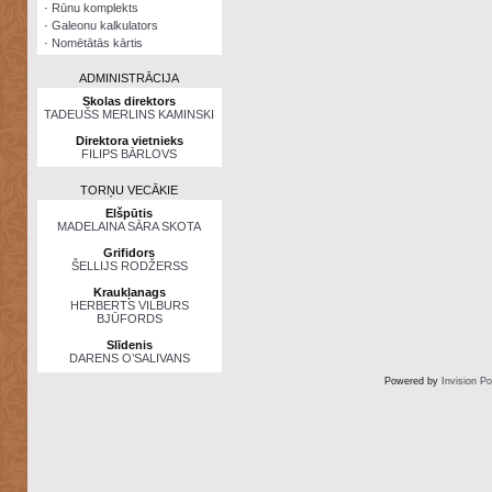
·
Rūnu komplekts
·
Galeonu kalkulators
·
Nomētātās kārtis
ADMINISTRĀCIJA
Skolas direktors
TADEUŠS MERLINS KAMINSKI
Direktora vietnieks
FILIPS BĀRLOVS
TORŅU VECĀKIE
Elšpūtis
MADELAINA SĀRA SKOTA
Grifidors
ŠELLIJS RODŽERSS
Kraukļanags
HERBERTS VILBURS
BJŪFORDS
Slīdenis
DARENS O’SALIVANS
Powered by
Invision P