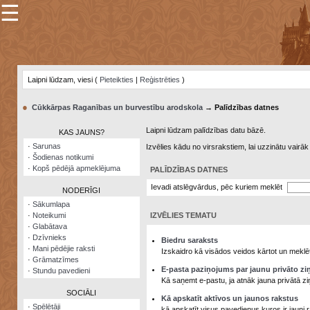
☰
×
Sarunu
pavediens
Laipni lūdzam, viesi (
Pieteikties
|
Reģistrēties
)
Manas
piezīmes
●
Cūkkārpas Raganības un burvestību arodskola
→ Palīdzības datnes
Grāmatzīmes
Laipni lūdzam palīdzības datu bāzē.
KAS JAUNS?
Šodienas
·
Sarunas
Izvēlies kādu no virsrakstiem, lai uzzinātu vairā
notikumi
·
Šodienas notikumi
·
Kopš pēdējā apmeklējuma
PALĪDZĪBAS DATNES
Laupītāju
karte
Ievadi atslēgvārdus, pēc kuriem meklēt
NODERĪGI
·
Sākumlapa
·
Noteikumi
IZVĒLIES TEMATU
Visatcera
·
Glabātava
almanahs
·
Dzīvnieks
Biedru saraksts
·
Mani pēdējie raksti
Arhīvs
Izskaidro kā visādos veidos kārtot un meklēt
·
Grāmatzīmes
E-pasta paziņojums par jaunu privāto zi
·
Stundu pavedieni
Kā saņemt e-pastu, ja atnāk jauna privātā zi
SOCIĀLI
Kā apskatīt aktīvos un jaunos rakstus
·
Spēlētāji
kā apskatīt visus pavedienus kuros ir jauni