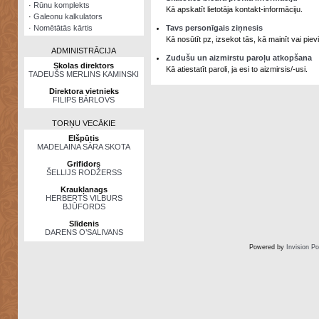
·
Rūnu komplekts
Kā apskatīt lietotāja kontakt-informāciju.
·
Galeonu kalkulators
·
Nomētātās kārtis
Tavs personīgais ziņnesis
Kā nosūtīt pz, izsekot tās, kā mainīt vai pi
ADMINISTRĀCIJA
Zudušu un aizmirstu paroļu atkopšana
Skolas direktors
Kā atiestatīt paroli, ja esi to aizmirsis/-usi.
TADEUŠS MERLINS KAMINSKI
Direktora vietnieks
FILIPS BĀRLOVS
TORŅU VECĀKIE
Elšpūtis
MADELAINA SĀRA SKOTA
Grifidors
ŠELLIJS RODŽERSS
Kraukļanags
HERBERTS VILBURS
BJŪFORDS
Slīdenis
DARENS O’SALIVANS
Powered by
Invision P