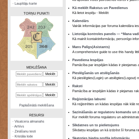
·
Laupītāju karte
Kā meklēt Rakstus un Pavedienus
Kā lietot iespēju - Meklēt
TORŅU PUNKTI
Kalendārs
Vairāk informācijas par foruma kalendāra ies
Lietotāja kontroles panelis — “Mana vad
Kā mainīt kontaktinformāciju, personīgo info
Zināšanu
Mans Palīgs(Asistants)
testi
A comprehensive guide to use this handy littl
Kristāla
Pavediena Iespējas
lode
Pamācība par iespējām kādas ir pieejamas 
MEKLĒŠANA
Pieslēgšanās un atslēgšanās
Rūnu
Kā pieslēgties(Login) un atslēgties(Logout) 
komplekts
Raksti
Galeonu
Pamācība ar iespējām kādas ir piejamas rakst
kalkulators
Reģistrācijas labumi
Kā reģistrēties un kādas iespējas nāk klāt reģ
Nomētātās
Paplašinātā meklēšana
kārtis
Sazināšanās ar regulatoru komandu un z
RESURSI
Kur meklēt foruma regulatoru un administrat
·
Visatcera almanahs
Sīkdatnes un to pielietojums
·
Arhīvs
Sīkdatņu iespējas un kā izdzēst šī foruma r
·
Zināšanu testi
·
Kristāla lode
Skatoties biedra profila informāciju