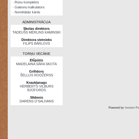
·
Rūnu komplekts
·
Galeonu kalkulators
·
Nomētātās kārtis
ADMINISTRĀCIJA
Skolas direktors
TADEUŠS MERLINS KAMINSKI
Direktora vietnieks
FILIPS BĀRLOVS
TORŅU VECĀKIE
Elšpūtis
MADELAINA SĀRA SKOTA
Grifidors
ŠELLIJS RODŽERSS
Kraukļanags
HERBERTS VILBURS
BJŪFORDS
Slīdenis
DARENS O’SALIVANS
Powered by
Invision P