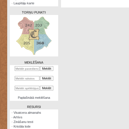
·
Laupītāju karte
TORŅU PUNKTI
Zināšanu
testi
Kristāla
lode
MEKLĒŠANA
Rūnu
komplekts
Galeonu
kalkulators
Nomētātās
Paplašinātā meklēšana
kārtis
RESURSI
·
Visatcera almanahs
·
Arhīvs
·
Zināšanu testi
·
Kristāla lode