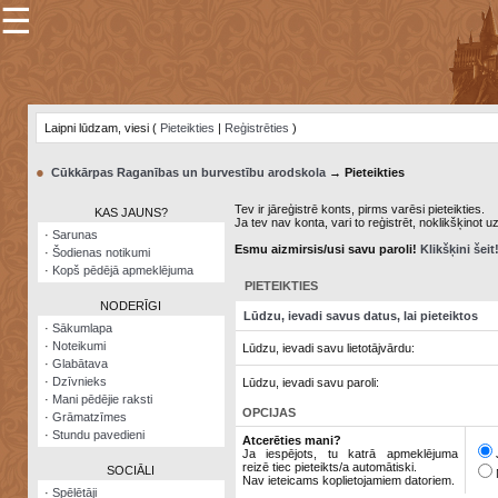
☰
×
Sarunu
pavediens
Laipni lūdzam, viesi (
Pieteikties
|
Reģistrēties
)
Manas
piezīmes
●
Cūkkārpas Raganības un burvestību arodskola
→ Pieteikties
Grāmatzīmes
Tev ir jāreģistrē konts, pirms varēsi pieteikties.
KAS JAUNS?
Ja tev nav konta, vari to reģistrēt, noklikšķinot u
Šodienas
·
Sarunas
notikumi
Esmu aizmirsis/usi savu paroli!
Klikšķini šeit
·
Šodienas notikumi
·
Kopš pēdējā apmeklējuma
Laupītāju
PIETEIKTIES
karte
NODERĪGI
Lūdzu, ievadi savus datus, lai pieteiktos
·
Sākumlapa
·
Noteikumi
Lūdzu, ievadi savu lietotājvārdu:
Visatcera
·
Glabātava
almanahs
·
Dzīvnieks
Lūdzu, ievadi savu paroli:
·
Mani pēdējie raksti
Arhīvs
OPCIJAS
·
Grāmatzīmes
·
Stundu pavedieni
Atcerēties mani?
Ja iespējots, tu katrā apmeklējuma
reizē tiec pieteikts/a automātiski.
SOCIĀLI
Nav ieteicams koplietojamiem datoriem.
·
Spēlētāji