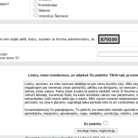
 tēlam?
Kraukļanags
Slīdenis
Uzticēšos Šķirmicei
vien bojāti attēli, lūdzu, sazinies ar foruma administratoru, lai
 kodu!
nevis burts 'O'.
Lūdzu, izlasi noteikumus, un atķeksē 'Es piekrītu' TIKAI tad, ja note
Es piekrītu