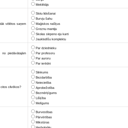
Meklētājs
Slotu lidošanai
Burvju šahu
rātāk vēlētos saņem
Maģiskos našķus
Greznu mantiju
Skolas slepeno eju karti
Jauklodīšu komplektu
Par dziednieku
as no piedāvātajām
Par profesoru
Par auroru
Par ierēdni
Slinkums
Bezdarbība
Neiecietība
 citos cilvēkos?
Aprobežotība
Bezmērķīgums
Lišķība
Melīgums
Burvestības
Pārvērtības
Mikstūras
Herboloģiju