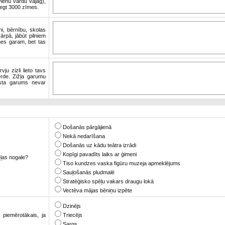
ienu vārdu vajag),
iegt 3000 zīmes.
ni, bērnību, skolas
ārpā, jābūt pilniem
es garam, bet tas
ju zizli lieto tavs
erde. Zižļa garumu
ksta garums nevar
Došanās pārgājienā
Nekā nedarīšana
Došanās uz kādu teātra izrādi
Kopīgi pavadīts laiks ar ģimeni
ēļas nogale?
Tiso kundzes vaska figūru muzeja apmeklējums
Sauļošanās pludmalē
Stratēģisko spēļu vakars draugu lokā
Vectēva mājas bēniņu izpēte
Dzinējs
piemērotākais, ja
Triecējs
Sargs