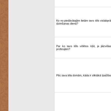
Ko no piedāvātajām lietām tavs tēls vislabp
dzimšanas dienā?
Par ko tavs tēls vēlētos kļūt, ja jāizvēl
profesijām?
Pēc tava tēla domām, kāda ir sliktākā īpašība