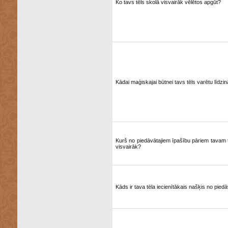
Ko tavs tēls skolā visvairāk vēlētos apgūt?
Kādai maģiskajai būtnei tavs tēls varētu līdzin
Kurš no piedāvātajiem īpašību pāriem tavam t
visvairāk?
Kāds ir tava tēla iecienītākais našķis no pied