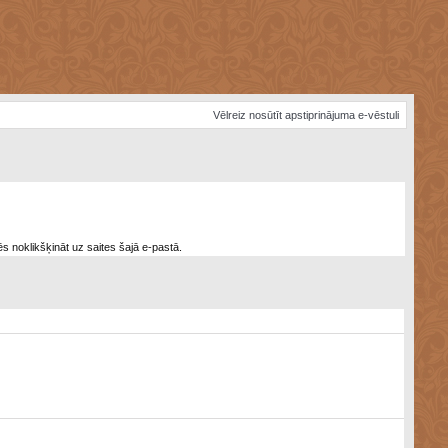
Vēlreiz nosūtīt apstiprinājuma e-vēstuli
ēs noklikšķināt uz saites šajā e-pastā.