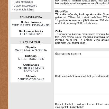
nav noteikts minimālā robeža (taču vismaz v
·
Rūnu komplekts
bet kopējais apraksta garums nedrīkst pārsn
·
Galeonu kalkulators
·
Nomētātās kārtis
Biogrāfija
Tā ir tēla leģenda, kurā apraksta tēla ģime
ADMINISTRĀCIJA
gaitas utt. Tēlam, lai uzsāktu mācības Cūkk
11 gadiem. Aprakstam jābūt vismaz 300 zīm
Skolas direktors
nedrīkst pārsniegt 3000 rakstzīmes.
TADEUŠS MERLINS KAMINSKI
Direktora vietnieks
Zizlis
FILIPS BĀRLOVS
Te norādi no kādiem materiāliem veidotu burv
tēls. Zizli veido koks, maģiska materiāla s
izvēlies no 9 līdz 14 collām. Zižļa apra
TORŅU VECĀKIE
pārsniegt 200 rakstzīmes.
Elšpūtis
MADELAINA SĀRA SKOTA
ŠĶIRMICES ANKETA
Grifidors
ŠELLIJS RODŽERSS
Kraukļanags
HERBERTS VILBURS
BJŪFORDS
Kāda varētu būt tava tēla labāk pavadītā ned
Slīdenis
DARENS O’SALIVANS
Kurš kalambola postenis tavam tēlam būtu 
viņš spēlētu kalambolu?