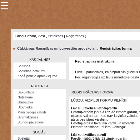
☰
×
Sarunu
pavediens
Laipni lūdzam, viesi (
Pieteikties
|
Reģistrēties
)
Manas
piezīmes
●
Cūkkārpas Raganības un burvestību arodskola
→ Reģistrācijas forma
Grāmatzīmes
KAS JAUNS?
Reģistrācijas instrukcija
Šodienas
·
Sarunas
notikumi
·
Šodienas notikumi
Lūdzu, pārliecinies, ka aizpildi pilnīgi visu
·
Kopš pēdējā apmeklējuma
Pēc reģistrācijas uz tevis norādīto e-pasta 
Laupītāju
karte
NODERĪGI
·
Sākumlapa
REĢISTRĀCIJAS FORMA
·
Noteikumi
Visatcera
LŪDZU, AIZPILDI FORMU PILNĪGI!
·
Glabātava
almanahs
·
Dzīvnieks
Lūdzu, izvēlies lietotājvārdu
Lietotājvārdam jābūt 3 līdz 32 zīmēm garam, t
·
Mani pēdējie raksti
Arhīvs
ciparus vai burtus, kas nav latviešu valodas a
·
Grāmatzīmes
atstarpes starp vārdiem.
·
Stundu pavedieni
Lietotājvārds ir tava tēla vārds un uzvārds!
Piemēri: “Kristians”, “Flēra Goldinga”.
SOCIĀLI
Lūdzu, izvēlies paroli
·
Spēlētāji
Parolēm jābūt 3 līdz 32 zīmēm garām