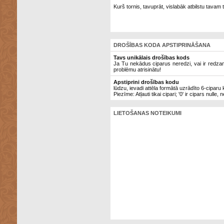
Kurš tornis, tavuprāt, vislabāk atbilstu tavam
DROŠĪBAS KODA APSTIPRINĀŠANA
Tavs unikālais drošības kods
Ja Tu nekādus ciparus neredzi, vai ir redzami 
problēmu atrisinātu!
Apstiprini drošības kodu
lūdzu, ievadi attēla formātā uzrādīto 6-ciparu
Piezīme: Atļauti tikai cipari; '0' ir cipars nulle, 
LIETOŠANAS NOTEIKUMI