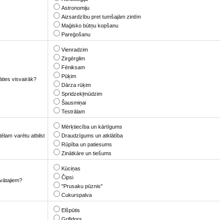
Astronomiju
Aizsardzību pret tumšajām zintīm
Maģisko būtņu kopšanu
Pareģošanu
Vienradzim
Zirgērglim
Fēniksam
Pūķim
āties visvairāk?
Dārza rūķim
Spridzekļmūdzim
Šausmiņai
Testrālam
Mērķtiecība un kārtīgums
ēlam varētu atbilst
Draudzīgums un atklātība
Rūpība un patiesums
Zinātkāre un tiešums
Kūciņas
Čipsi
āvātajiem?
"Prusaku pūznis"
Cukurspalva
Elšpūtis
Grifidors