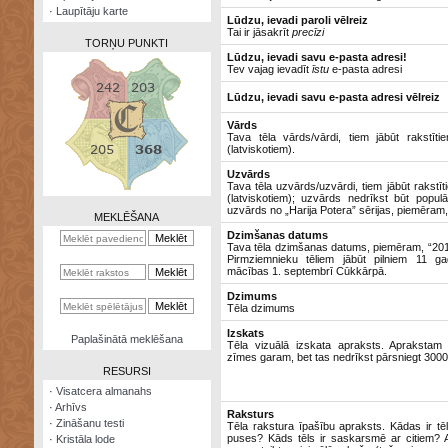
·
Laupītāju karte
Lūdzu, ievadi paroli vēlreiz
Tai ir jāsakrīt
precīzi
TORŅU PUNKTI
Lūdzu, ievadi savu e-pasta adresi!
Tev vajag ievadīt
īstu
e-pasta adresi
Lūdzu, ievadi savu e-pasta adresi vēlreiz
Vārds
Tava tēla vārds/vārdi, tiem jābūt rakstīti
Zināšanu
(latviskotiem).
testi
Uzvārds
Tava tēla uzvārds/uzvārdi, tiem jābūt rakstīt
Kristāla
(latviskotiem); uzvārds nedrīkst būt populā
lode
uzvārds no „Harija Potera” sērijas, piemēram, 
MEKLĒŠANA
Dzimšanas datums
Rūnu
Tava tēla dzimšanas datums, piemēram, “2012
komplekts
Pirmziemnieku tēliem jābūt pilniem 11 ga
mācības 1. septembrī Cūkkārpā.
Galeonu
Dzimums
kalkulators
Tēla dzimums
Izskats
Nomētātās
Paplašinātā meklēšana
Tēla vizuālā izskata apraksts. Aprakstam
kārtis
zīmes garam, bet tas nedrīkst pārsniegt 300
RESURSI
·
Visatcera almanahs
·
Arhīvs
Raksturs
·
Zināšanu testi
Tēla rakstura īpašību apraksts. Kādas ir tē
puses? Kāds tēls ir saskarsmē ar citiem?
·
Kristāla lode