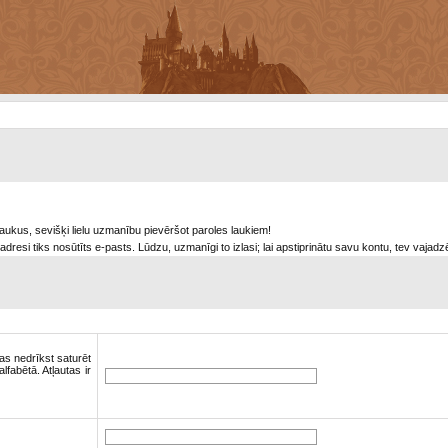
s laukus, sevišķi lielu uzmanību pievēršot paroles laukiem!
adresi tiks nosūtīts e-pasts. Lūdzu, uzmanīgi to izlasi; lai apstiprinātu savu kontu, tev vajadz
as nedrīkst saturēt
lfabētā. Atļautas ir