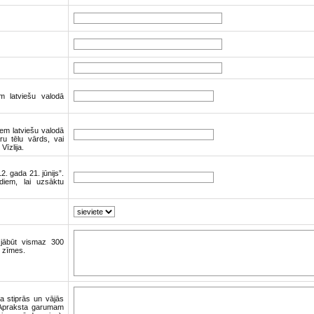
em latviešu valodā
iem latviešu valodā
ru tēlu vārds, vai
Vīzlija.
. gada 21. jūnijs”.
diem, lai uzsāktu
 jābūt vismaz 300
0 zīmes.
la stiprās un vājās
 Apraksta garumam