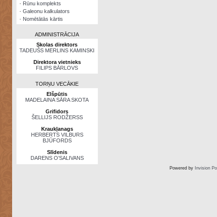
·
Rūnu komplekts
·
Galeonu kalkulators
·
Nomētātās kārtis
ADMINISTRĀCIJA
Skolas direktors
TADEUŠS MERLINS KAMINSKI
Direktora vietnieks
FILIPS BĀRLOVS
TORŅU VECĀKIE
Elšpūtis
MADELAINA SĀRA SKOTA
Grifidors
ŠELLIJS RODŽERSS
Kraukļanags
HERBERTS VILBURS
BJŪFORDS
Slīdenis
DARENS O’SALIVANS
Powered by
Invision P