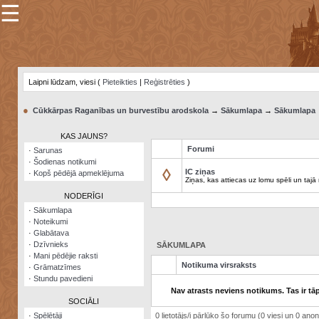
☰
×
Sarunu
pavediens
Laipni lūdzam, viesi (
Pieteikties
|
Reģistrēties
)
Manas
piezīmes
●
Cūkkārpas Raganības un burvestību arodskola
→
Sākumlapa
→
Sākumlapa
Grāmatzīmes
KAS JAUNS?
Šodienas
Forumi
·
Sarunas
notikumi
·
Šodienas notikumi
◊
IC ziņas
·
Kopš pēdējā apmeklējuma
Laupītāju
Ziņas, kas attiecas uz lomu spēli un tajā
karte
NODERĪGI
·
Sākumlapa
·
Noteikumi
Visatcera
·
Glabātava
almanahs
·
Dzīvnieks
SĀKUMLAPA
·
Mani pēdējie raksti
Arhīvs
Notikuma virsraksts
·
Grāmatzīmes
·
Stundu pavedieni
Nav atrasts neviens notikums. Tas ir tāp
SOCIĀLI
·
Spēlētāji
0 lietotājs/i pārlūko šo forumu (0 viesi un 0 anonī