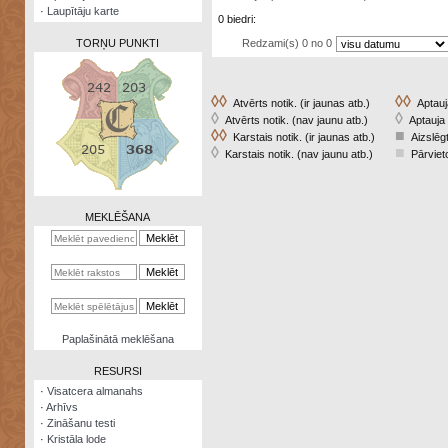
·
Laupītāju karte
0 biedri:
Redzami(s) 0 no 0
TORŅU PUNKTI
◊◊
◊◊
Atvērts notik. (ir jaunas atb.)
Aptauja
◊
◊
Atvērts notik. (nav jaunu atb.)
Aptauja 
◊◊
■
Karstais notik. (ir jaunas atb.)
Aizslēgt
Zināšanu
◊
■
Karstais notik. (nav jaunu atb.)
Pārvieto
testi
Kristāla
lode
MEKLĒŠANA
Rūnu
komplekts
Galeonu
kalkulators
Nomētātās
Paplašinātā meklēšana
kārtis
RESURSI
·
Visatcera almanahs
·
Arhīvs
·
Zināšanu testi
·
Kristāla lode